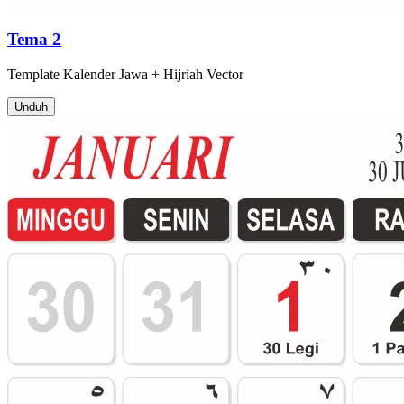
Tema 2
Template
Kalender Jawa + Hijriah
Vector
Unduh