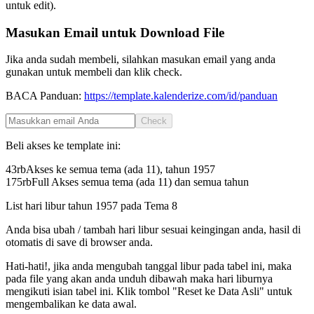
untuk edit).
Masukan Email untuk Download File
Jika anda sudah membeli, silahkan masukan email yang anda
gunakan untuk membeli dan klik check.
BACA Panduan:
https://template.kalenderize.com/id/panduan
Check
Beli akses ke template ini:
43rb
Akses ke semua tema (ada 11), tahun
1957
175rb
Full Akses semua tema (ada 11) dan semua tahun
List hari libur tahun
1957
pada
Tema 8
Anda bisa ubah / tambah hari libur sesuai keingingan anda, hasil di
otomatis di save di browser anda.
Hati-hati!, jika anda mengubah tanggal libur pada tabel ini, maka
pada file yang akan anda unduh dibawah maka hari liburnya
mengikuti isian tabel ini. Klik tombol "Reset ke Data Asli" untuk
mengembalikan ke data awal.