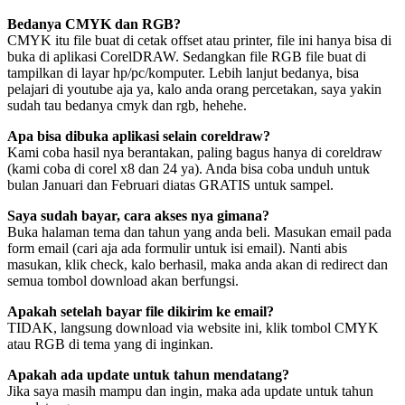
Bedanya CMYK dan RGB?
CMYK itu file buat di cetak offset atau printer, file ini hanya bisa di
buka di aplikasi CorelDRAW. Sedangkan file RGB file buat di
tampilkan di layar hp/pc/komputer. Lebih lanjut bedanya, bisa
pelajari di youtube aja ya, kalo anda orang percetakan, saya yakin
sudah tau bedanya cmyk dan rgb, hehehe.
Apa bisa dibuka aplikasi selain coreldraw?
Kami coba hasil nya berantakan, paling bagus hanya di coreldraw
(kami coba di corel x8 dan 24 ya). Anda bisa coba unduh untuk
bulan Januari dan Februari diatas GRATIS untuk sampel.
Saya sudah bayar, cara akses nya gimana?
Buka halaman tema dan tahun yang anda beli. Masukan email pada
form email (cari aja ada formulir untuk isi email). Nanti abis
masukan, klik check, kalo berhasil, maka anda akan di redirect dan
semua tombol download akan berfungsi.
Apakah setelah bayar file dikirim ke email?
TIDAK, langsung download via website ini, klik tombol CMYK
atau RGB di tema yang di inginkan.
Apakah ada update untuk tahun mendatang?
Jika saya masih mampu dan ingin, maka ada update untuk tahun