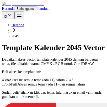
Beranda
Panduan
Berlangganan
ID
Beranda
2045
Template Kalender
2045
Vector
Dapatkan akses vector template kalender
2045
dengan berbagai
tema, file editable, warna CMYK / RGB untuk CorelDRAW.
Beli akses ke template ini:
43rb
Akses ke semua tema (ada 11), tahun
2045
175rb
Full Akses semua tema (ada 11) dan semua tahun
Sudah beli? silahkan klik tiap tema, lalu masukan email yang anda
gunakan untuk membeli.