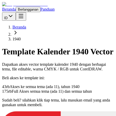
Beranda
Panduan
Berlangganan
ID
Beranda
1940
Template Kalender
1940
Vector
Dapatkan akses vector template kalender
1940
dengan berbagai
tema, file editable, warna CMYK / RGB untuk CorelDRAW.
Beli akses ke template ini:
43rb
Akses ke semua tema (ada 11), tahun
1940
175rb
Full Akses semua tema (ada 11) dan semua tahun
Sudah beli? silahkan klik tiap tema, lalu masukan email yang anda
gunakan untuk membeli.