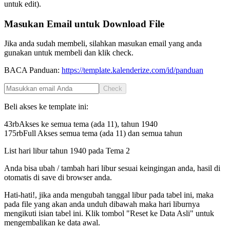
untuk edit).
Masukan Email untuk Download File
Jika anda sudah membeli, silahkan masukan email yang anda
gunakan untuk membeli dan klik check.
BACA Panduan:
https://template.kalenderize.com/id/panduan
Check
Beli akses ke template ini:
43rb
Akses ke semua tema (ada 11), tahun
1940
175rb
Full Akses semua tema (ada 11) dan semua tahun
List hari libur tahun
1940
pada
Tema 2
Anda bisa ubah / tambah hari libur sesuai keingingan anda, hasil di
otomatis di save di browser anda.
Hati-hati!, jika anda mengubah tanggal libur pada tabel ini, maka
pada file yang akan anda unduh dibawah maka hari liburnya
mengikuti isian tabel ini. Klik tombol "Reset ke Data Asli" untuk
mengembalikan ke data awal.