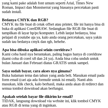
yang kami pake adalah font umum seperti Arial, Times New
Roman, Impact dan Monstserrat yang biasanya percetakan pasti
sudah install.
Bedanya CMYK dan RGB?
CMYK itu file buat di cetak offset atau printer, file ini hanya bisa di
buka di aplikasi CorelDRAW. Sedangkan file RGB file buat di
tampilkan di layar hp/pc/komputer. Lebih lanjut bedanya, bisa
pelajari di youtube aja ya, kalo anda orang percetakan, saya yakin
sudah tau bedanya cmyk dan rgb, hehehe.
Apa bisa dibuka aplikasi selain coreldraw?
Kami coba hasil nya berantakan, paling bagus hanya di coreldraw
(kami coba di corel x8 dan 24 ya). Anda bisa coba unduh untuk
bulan Januari dan Februari diatas GRATIS untuk sampel.
Saya sudah bayar, cara akses nya gimana?
Buka halaman tema dan tahun yang anda beli. Masukan email pada
form email (cari aja ada formulir untuk isi email). Nanti abis
masukan, klik check, kalo berhasil, maka anda akan di redirect dan
semua tombol download akan berfungsi.
Apakah setelah bayar file dikirim ke email?
TIDAK, langsung download via website ini, klik tombol CMYK
atau RGB di tema yang di inginkan.