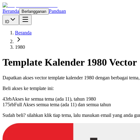
Beranda
Panduan
Berlangganan
ID
Beranda
1980
Template Kalender
1980
Vector
Dapatkan akses vector template kalender
1980
dengan berbagai tema
Beli akses ke template ini:
43rb
Akses ke semua tema (ada 11), tahun
1980
175rb
Full Akses semua tema (ada 11) dan semua tahun
Sudah beli? silahkan klik tiap tema, lalu masukan email yang anda g