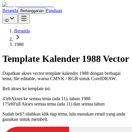
Beranda
Panduan
Berlangganan
ID
Beranda
1988
Template Kalender
1988
Vector
Dapatkan akses vector template kalender
1988
dengan berbagai
tema, file editable, warna CMYK / RGB untuk CorelDRAW.
Beli akses ke template ini:
43rb
Akses ke semua tema (ada 11), tahun
1988
175rb
Full Akses semua tema (ada 11) dan semua tahun
Sudah beli? silahkan klik tiap tema, lalu masukan email yang anda
gunakan untuk membeli.