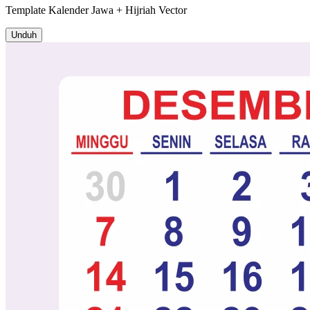
Template
Kalender Jawa + Hijriah
Vector
Unduh