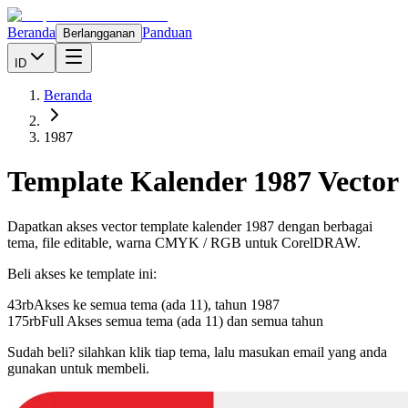
Beranda
Panduan
Berlangganan
ID
Beranda
1987
Template Kalender
1987
Vector
Dapatkan akses vector template kalender
1987
dengan berbagai
tema, file editable, warna CMYK / RGB untuk CorelDRAW.
Beli akses ke template ini:
43rb
Akses ke semua tema (ada 11), tahun
1987
175rb
Full Akses semua tema (ada 11) dan semua tahun
Sudah beli? silahkan klik tiap tema, lalu masukan email yang anda
gunakan untuk membeli.