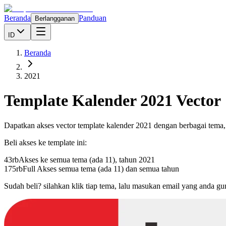
Beranda
Panduan
Berlangganan
ID
Beranda
2021
Template Kalender
2021
Vector
Dapatkan akses vector template kalender
2021
dengan berbagai tema
Beli akses ke template ini:
43rb
Akses ke semua tema (ada 11), tahun
2021
175rb
Full Akses semua tema (ada 11) dan semua tahun
Sudah beli? silahkan klik tiap tema, lalu masukan email yang anda g