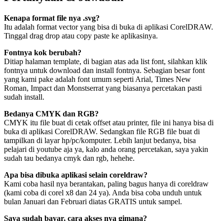
Kenapa format file nya .svg?
Itu adalah format vector yang bisa di buka di aplikasi CorelDRAW.
Tinggal drag drop atau copy paste ke aplikasinya.
Fontnya kok berubah?
Ditiap halaman template, di bagian atas ada list font, silahkan klik
fontnya untuk download dan install fontnya. Sebagian besar font
yang kami pake adalah font umum seperti Arial, Times New
Roman, Impact dan Monstserrat yang biasanya percetakan pasti
sudah install.
Bedanya CMYK dan RGB?
CMYK itu file buat di cetak offset atau printer, file ini hanya bisa di
buka di aplikasi CorelDRAW. Sedangkan file RGB file buat di
tampilkan di layar hp/pc/komputer. Lebih lanjut bedanya, bisa
pelajari di youtube aja ya, kalo anda orang percetakan, saya yakin
sudah tau bedanya cmyk dan rgb, hehehe.
Apa bisa dibuka aplikasi selain coreldraw?
Kami coba hasil nya berantakan, paling bagus hanya di coreldraw
(kami coba di corel x8 dan 24 ya). Anda bisa coba unduh untuk
bulan Januari dan Februari diatas GRATIS untuk sampel.
Saya sudah bayar, cara akses nya gimana?