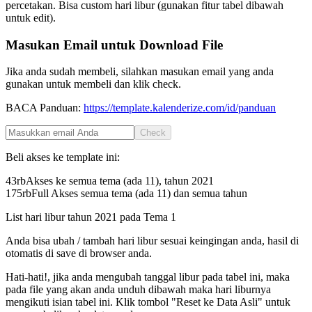
percetakan. Bisa custom hari libur (gunakan fitur tabel dibawah
untuk edit).
Masukan Email untuk Download File
Jika anda sudah membeli, silahkan masukan email yang anda
gunakan untuk membeli dan klik check.
BACA Panduan:
https://template.kalenderize.com/id/panduan
Check
Beli akses ke template ini:
43rb
Akses ke semua tema (ada 11), tahun
2021
175rb
Full Akses semua tema (ada 11) dan semua tahun
List hari libur tahun
2021
pada
Tema 1
Anda bisa ubah / tambah hari libur sesuai keingingan anda, hasil di
otomatis di save di browser anda.
Hati-hati!, jika anda mengubah tanggal libur pada tabel ini, maka
pada file yang akan anda unduh dibawah maka hari liburnya
mengikuti isian tabel ini. Klik tombol "Reset ke Data Asli" untuk