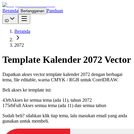
Beranda
Panduan
Berlangganan
ID
Beranda
2072
Template Kalender
2072
Vector
Dapatkan akses vector template kalender
2072
dengan berbagai
tema, file editable, warna CMYK / RGB untuk CorelDRAW.
Beli akses ke template ini:
43rb
Akses ke semua tema (ada 11), tahun
2072
175rb
Full Akses semua tema (ada 11) dan semua tahun
Sudah beli? silahkan klik tiap tema, lalu masukan email yang anda
gunakan untuk membeli.