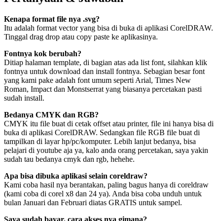
Kenapa format file nya .svg?
Itu adalah format vector yang bisa di buka di aplikasi CorelDRAW.
Tinggal drag drop atau copy paste ke aplikasinya.
Fontnya kok berubah?
Ditiap halaman template, di bagian atas ada list font, silahkan klik
fontnya untuk download dan install fontnya. Sebagian besar font
yang kami pake adalah font umum seperti Arial, Times New
Roman, Impact dan Monstserrat yang biasanya percetakan pasti
sudah install.
Bedanya CMYK dan RGB?
CMYK itu file buat di cetak offset atau printer, file ini hanya bisa di
buka di aplikasi CorelDRAW. Sedangkan file RGB file buat di
tampilkan di layar hp/pc/komputer. Lebih lanjut bedanya, bisa
pelajari di youtube aja ya, kalo anda orang percetakan, saya yakin
sudah tau bedanya cmyk dan rgb, hehehe.
Apa bisa dibuka aplikasi selain coreldraw?
Kami coba hasil nya berantakan, paling bagus hanya di coreldraw
(kami coba di corel x8 dan 24 ya). Anda bisa coba unduh untuk
bulan Januari dan Februari diatas GRATIS untuk sampel.
Saya sudah bayar, cara akses nya gimana?