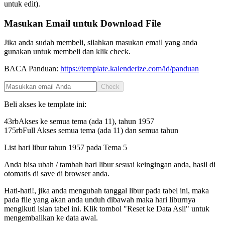
untuk edit).
Masukan Email untuk Download File
Jika anda sudah membeli, silahkan masukan email yang anda
gunakan untuk membeli dan klik check.
BACA Panduan:
https://template.kalenderize.com/id/panduan
Check
Beli akses ke template ini:
43rb
Akses ke semua tema (ada 11), tahun
1957
175rb
Full Akses semua tema (ada 11) dan semua tahun
List hari libur tahun
1957
pada
Tema 5
Anda bisa ubah / tambah hari libur sesuai keingingan anda, hasil di
otomatis di save di browser anda.
Hati-hati!, jika anda mengubah tanggal libur pada tabel ini, maka
pada file yang akan anda unduh dibawah maka hari liburnya
mengikuti isian tabel ini. Klik tombol "Reset ke Data Asli" untuk
mengembalikan ke data awal.