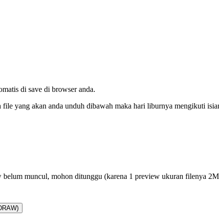
tomatis di save di browser anda.
da file yang akan anda unduh dibawah maka hari liburnya mengikuti isi
 belum muncul, mohon ditunggu (karena 1 preview ukuran filenya 2
lDRAW)