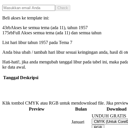
Check
Beli akses ke template ini:
43rb
Akses ke semua tema (ada 11), tahun
1957
175rb
Full Akses semua tema (ada 11) dan semua tahun
List hari libur tahun
1957
pada
Tema 7
Anda bisa ubah / tambah hari libur sesuai keingingan anda, hasil di o
Hati-hati!, jika anda mengubah tanggal libur pada tabel ini, maka pa
ke data awal.
Tanggal
Deskripsi
Klik tombol CMYK atau RGB untuk mendownload file. Jika preview
Preview
Bulan
Download
UNDUH GRATIS
Januari
CMYK (Untuk Core
RGB