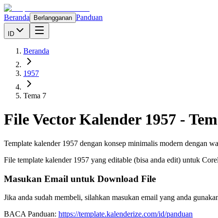
Beranda
Panduan
Berlangganan
ID
Beranda
1957
Tema 7
File Vector Kalender
1957
-
Tem
Template kalender 1957 dengan konsep minimalis modern dengan warna 
File template kalender
1957
yang editable (bisa anda edit) untuk Cor
Masukan Email untuk Download File
Jika anda sudah membeli, silahkan masukan email yang anda gunakan
BACA Panduan:
https://template.kalenderize.com/id/panduan