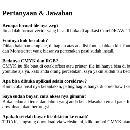
Pertanyaan & Jawaban
Kenapa format file nya .svg?
Itu adalah format vector yang bisa di buka di aplikasi CorelDRAW. Ti
Fontnya kok berubah?
Ditiap halaman template, di bagian atas ada list font, silahkan klik
dan Monstserrat yang biasanya percetakan pasti sudah install.
Bedanya CMYK dan RGB?
CMYK itu file buat di cetak offset atau printer, file ini hanya bisa d
youtube aja ya, kalo anda orang percetakan, saya yakin sudah tau be
Apa bisa dibuka aplikasi selain coreldraw?
Kami coba hasil nya berantakan, paling bagus hanya di coreldraw (k
Saya sudah bayar, cara akses nya gimana?
Buka halaman tema dan tahun yang anda beli. Masukan email pada form 
download akan berfungsi.
Apakah setelah bayar file dikirim ke email?
TIDAK, langsung download via website ini, klik tombol CMYK atau