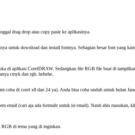
nggal drag drop atau copy paste ke aplikasinya.
 fontnya untuk download dan install fontnya. Sebagian besar font yang
i buka di aplikasi CorelDRAW. Sedangkan file RGB file buat di tampilkan
danya cmyk dan rgb, hehehe.
ami coba di corel x8 dan 24 ya). Anda bisa coba unduh untuk bulan Ja
email (cari aja ada formulir untuk isi email). Nanti abis masukan, kl
 RGB di tema yang di inginkan.