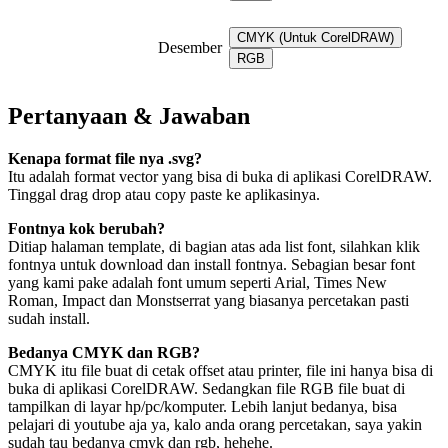
CMYK (Untuk CorelDRAW)
Desember
RGB
Pertanyaan & Jawaban
Kenapa format file nya .svg?
Itu adalah format vector yang bisa di buka di aplikasi CorelDRAW.
Tinggal drag drop atau copy paste ke aplikasinya.
Fontnya kok berubah?
Ditiap halaman template, di bagian atas ada list font, silahkan klik
fontnya untuk download dan install fontnya. Sebagian besar font
yang kami pake adalah font umum seperti Arial, Times New
Roman, Impact dan Monstserrat yang biasanya percetakan pasti
sudah install.
Bedanya CMYK dan RGB?
CMYK itu file buat di cetak offset atau printer, file ini hanya bisa di
buka di aplikasi CorelDRAW. Sedangkan file RGB file buat di
tampilkan di layar hp/pc/komputer. Lebih lanjut bedanya, bisa
pelajari di youtube aja ya, kalo anda orang percetakan, saya yakin
sudah tau bedanya cmyk dan rgb, hehehe.