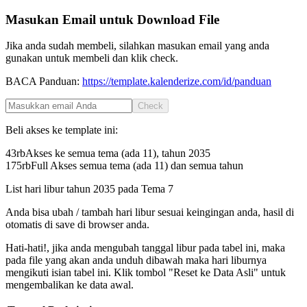
Masukan Email untuk Download File
Jika anda sudah membeli, silahkan masukan email yang anda
gunakan untuk membeli dan klik check.
BACA Panduan:
https://template.kalenderize.com/id/panduan
Check
Beli akses ke template ini:
43rb
Akses ke semua tema (ada 11), tahun
2035
175rb
Full Akses semua tema (ada 11) dan semua tahun
List hari libur tahun
2035
pada
Tema 7
Anda bisa ubah / tambah hari libur sesuai keingingan anda, hasil di
otomatis di save di browser anda.
Hati-hati!, jika anda mengubah tanggal libur pada tabel ini, maka
pada file yang akan anda unduh dibawah maka hari liburnya
mengikuti isian tabel ini. Klik tombol "Reset ke Data Asli" untuk
mengembalikan ke data awal.