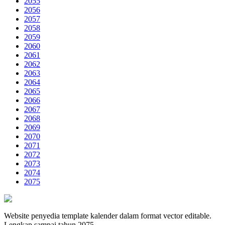
2055
2056
2057
2058
2059
2060
2061
2062
2063
2064
2065
2066
2067
2068
2069
2070
2071
2072
2073
2074
2075
Website penyedia template kalender dalam format vector editable.
Lengkap sampai tahun 2075.