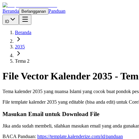
Beranda
Panduan
Berlangganan
ID
Beranda
2035
Tema 2
File Vector Kalender
2035
-
Tem
Tema kalender 2035 yang nuansa Islami yang cocok buat pondok pe
File template kalender
2035
yang editable (bisa anda edit) untuk Cor
Masukan Email untuk Download File
Jika anda sudah membeli, silahkan masukan email yang anda gunakan
BACA Panduan:
https://template.kalenderize.com/id/panduan