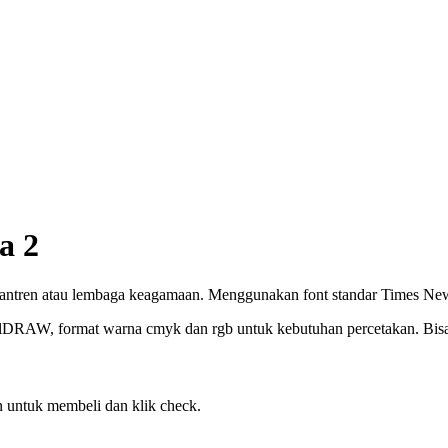
a 2
santren atau lembaga keagamaan. Menggunakan font standar Times N
elDRAW, format warna cmyk dan rgb untuk kebutuhan percetakan. Bisa c
 untuk membeli dan klik check.