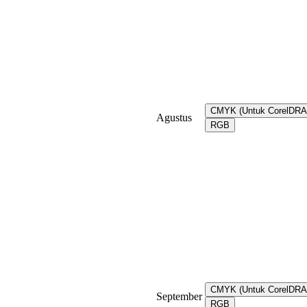
CMYK (Untuk CorelDR
Agustus
RGB
CMYK (Untuk CorelDR
September
RGB