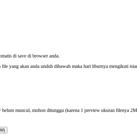
tomatis di save di browser anda.
da file yang akan anda unduh dibawah maka hari liburnya mengikuti isi
 belum muncul, mohon ditunggu (karena 1 preview ukuran filenya 2
AW)