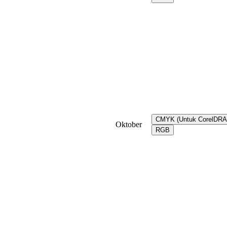
CMYK (Untuk CorelDR
Oktober
RGB