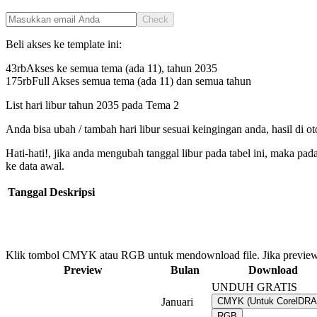
Check
Beli akses ke template ini:
43rb
Akses ke semua tema (ada 11), tahun
2035
175rb
Full Akses semua tema (ada 11) dan semua tahun
List hari libur tahun
2035
pada
Tema 2
Anda bisa ubah / tambah hari libur sesuai keingingan anda, hasil di o
Hati-hati!, jika anda mengubah tanggal libur pada tabel ini, maka pa
ke data awal.
Tanggal
Deskripsi
Klik tombol CMYK atau RGB untuk mendownload file. Jika preview
Preview
Bulan
Download
UNDUH GRATIS
Januari
CMYK (Untuk CorelDR
RGB