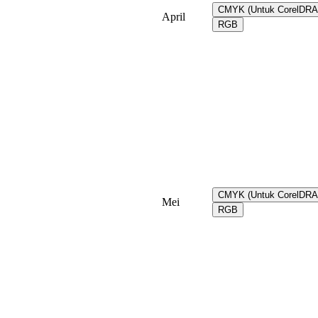
CMYK (Untuk CorelDR
April
RGB
CMYK (Untuk CorelDR
Mei
RGB