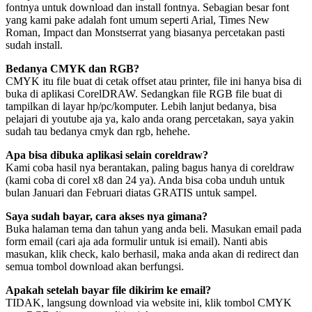
fontnya untuk download dan install fontnya. Sebagian besar font
yang kami pake adalah font umum seperti Arial, Times New
Roman, Impact dan Monstserrat yang biasanya percetakan pasti
sudah install.
Bedanya CMYK dan RGB?
CMYK itu file buat di cetak offset atau printer, file ini hanya bisa di
buka di aplikasi CorelDRAW. Sedangkan file RGB file buat di
tampilkan di layar hp/pc/komputer. Lebih lanjut bedanya, bisa
pelajari di youtube aja ya, kalo anda orang percetakan, saya yakin
sudah tau bedanya cmyk dan rgb, hehehe.
Apa bisa dibuka aplikasi selain coreldraw?
Kami coba hasil nya berantakan, paling bagus hanya di coreldraw
(kami coba di corel x8 dan 24 ya). Anda bisa coba unduh untuk
bulan Januari dan Februari diatas GRATIS untuk sampel.
Saya sudah bayar, cara akses nya gimana?
Buka halaman tema dan tahun yang anda beli. Masukan email pada
form email (cari aja ada formulir untuk isi email). Nanti abis
masukan, klik check, kalo berhasil, maka anda akan di redirect dan
semua tombol download akan berfungsi.
Apakah setelah bayar file dikirim ke email?
TIDAK, langsung download via website ini, klik tombol CMYK