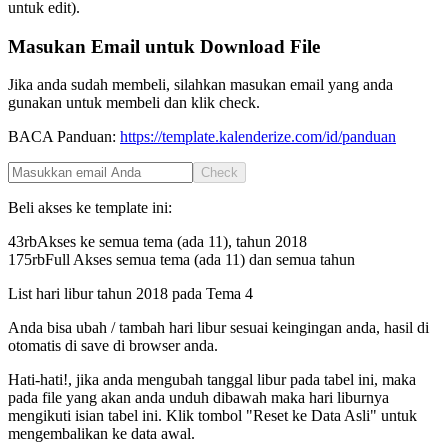
untuk edit).
Masukan Email untuk Download File
Jika anda sudah membeli, silahkan masukan email yang anda
gunakan untuk membeli dan klik check.
BACA Panduan:
https://template.kalenderize.com/id/panduan
Check
Beli akses ke template ini:
43rb
Akses ke semua tema (ada 11), tahun
2018
175rb
Full Akses semua tema (ada 11) dan semua tahun
List hari libur tahun
2018
pada
Tema 4
Anda bisa ubah / tambah hari libur sesuai keingingan anda, hasil di
otomatis di save di browser anda.
Hati-hati!, jika anda mengubah tanggal libur pada tabel ini, maka
pada file yang akan anda unduh dibawah maka hari liburnya
mengikuti isian tabel ini. Klik tombol "Reset ke Data Asli" untuk
mengembalikan ke data awal.