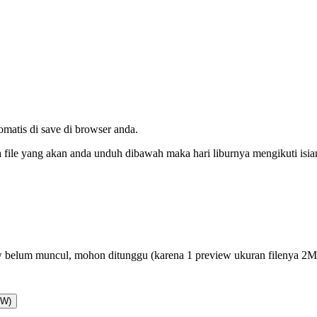
tomatis di save di browser anda.
da file yang akan anda unduh dibawah maka hari liburnya mengikuti isi
 belum muncul, mohon ditunggu (karena 1 preview ukuran filenya 2
AW)