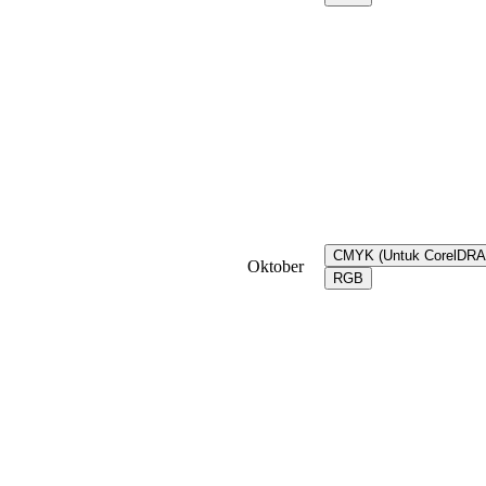
CMYK (Untuk CorelDR
Oktober
RGB