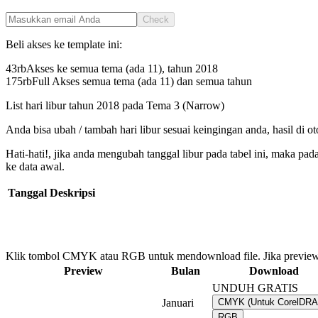
Check
Beli akses ke template ini:
43rb
Akses ke semua tema (ada 11), tahun
2018
175rb
Full Akses semua tema (ada 11) dan semua tahun
List hari libur tahun
2018
pada
Tema 3 (Narrow)
Anda bisa ubah / tambah hari libur sesuai keingingan anda, hasil di o
Hati-hati!, jika anda mengubah tanggal libur pada tabel ini, maka pa
ke data awal.
Tanggal
Deskripsi
Klik tombol CMYK atau RGB untuk mendownload file. Jika preview
Preview
Bulan
Download
UNDUH GRATIS
Januari
CMYK (Untuk CorelDR
RGB