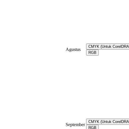
CMYK (Untuk CorelDR
Agustus
RGB
CMYK (Untuk CorelDR
September
RGB