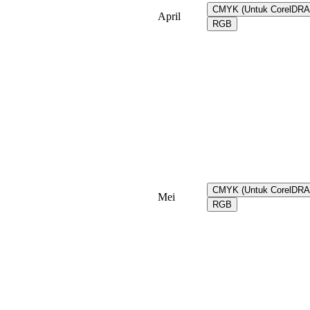
CMYK (Untuk CorelDR
April
RGB
CMYK (Untuk CorelDR
Mei
RGB