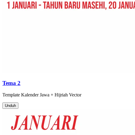
Tema 2
Template
Kalender Jawa + Hijriah
Vector
Unduh