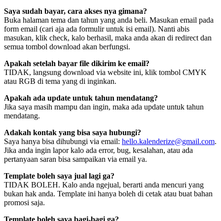
Saya sudah bayar, cara akses nya gimana?
Buka halaman tema dan tahun yang anda beli. Masukan email pada
form email (cari aja ada formulir untuk isi email). Nanti abis
masukan, klik check, kalo berhasil, maka anda akan di redirect dan
semua tombol download akan berfungsi.
Apakah setelah bayar file dikirim ke email?
TIDAK, langsung download via website ini, klik tombol CMYK
atau RGB di tema yang di inginkan.
Apakah ada update untuk tahun mendatang?
Jika saya masih mampu dan ingin, maka ada update untuk tahun
mendatang.
Adakah kontak yang bisa saya hubungi?
Saya hanya bisa dihubungi via email:
hello.kalenderize@gmail.com
.
Jika anda ingin lapor kalo ada error, bug, kesalahan, atau ada
pertanyaan saran bisa sampaikan via email ya.
Template boleh saya jual lagi ga?
TIDAK BOLEH. Kalo anda ngejual, berarti anda mencuri yang
bukan hak anda. Template ini hanya boleh di cetak atau buat bahan
promosi saja.
Template boleh saya bagi-bagi ga?