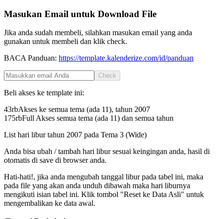
Masukan Email untuk Download File
Jika anda sudah membeli, silahkan masukan email yang anda
gunakan untuk membeli dan klik check.
BACA Panduan:
https://template.kalenderize.com/id/panduan
Check
Beli akses ke template ini:
43rb
Akses ke semua tema (ada 11), tahun
2007
175rb
Full Akses semua tema (ada 11) dan semua tahun
List hari libur tahun
2007
pada
Tema 3 (Wide)
Anda bisa ubah / tambah hari libur sesuai keingingan anda, hasil di
otomatis di save di browser anda.
Hati-hati!, jika anda mengubah tanggal libur pada tabel ini, maka
pada file yang akan anda unduh dibawah maka hari liburnya
mengikuti isian tabel ini. Klik tombol "Reset ke Data Asli" untuk
mengembalikan ke data awal.