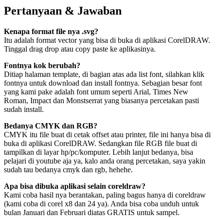
Pertanyaan & Jawaban
Kenapa format file nya .svg?
Itu adalah format vector yang bisa di buka di aplikasi CorelDRAW.
Tinggal drag drop atau copy paste ke aplikasinya.
Fontnya kok berubah?
Ditiap halaman template, di bagian atas ada list font, silahkan klik
fontnya untuk download dan install fontnya. Sebagian besar font
yang kami pake adalah font umum seperti Arial, Times New
Roman, Impact dan Monstserrat yang biasanya percetakan pasti
sudah install.
Bedanya CMYK dan RGB?
CMYK itu file buat di cetak offset atau printer, file ini hanya bisa di
buka di aplikasi CorelDRAW. Sedangkan file RGB file buat di
tampilkan di layar hp/pc/komputer. Lebih lanjut bedanya, bisa
pelajari di youtube aja ya, kalo anda orang percetakan, saya yakin
sudah tau bedanya cmyk dan rgb, hehehe.
Apa bisa dibuka aplikasi selain coreldraw?
Kami coba hasil nya berantakan, paling bagus hanya di coreldraw
(kami coba di corel x8 dan 24 ya). Anda bisa coba unduh untuk
bulan Januari dan Februari diatas GRATIS untuk sampel.