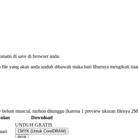
tomatis di save di browser anda.
da file yang akan anda unduh dibawah maka hari liburnya mengikuti isi
 belum muncul, mohon ditunggu (karena 1 preview ukuran filenya 2
ulan
Download
UNDUH GRATIS
uari
CMYK (Untuk CorelDRAW)
RGB