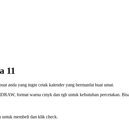
a 11
 buat anda yang ingin cetak kalender yang bermanfat buat umat.
elDRAW, format warna cmyk dan rgb untuk kebutuhan percetakan. Bisa c
 untuk membeli dan klik check.