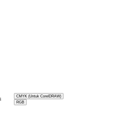
CMYK (Untuk CorelDRAW)
i
RGB