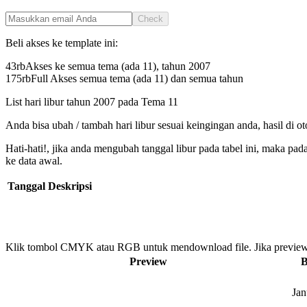
Check
Beli akses ke template ini:
43rb
Akses ke semua tema (ada 11), tahun
2007
175rb
Full Akses semua tema (ada 11) dan semua tahun
List hari libur tahun
2007
pada
Tema 11
Anda bisa ubah / tambah hari libur sesuai keingingan anda, hasil di o
Hati-hati!, jika anda mengubah tanggal libur pada tabel ini, maka pa
ke data awal.
Tanggal
Deskripsi
Klik tombol CMYK atau RGB untuk mendownload file. Jika preview
Preview
B
Jan