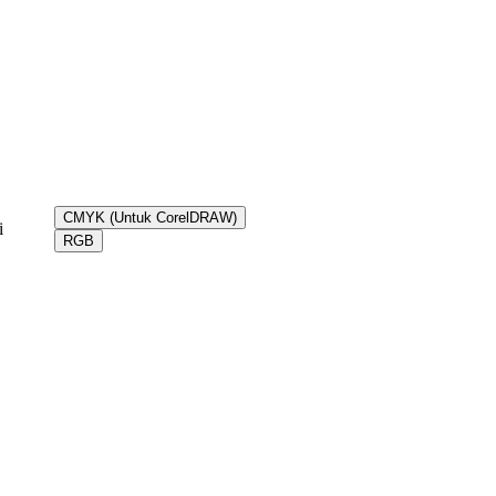
CMYK (Untuk CorelDRAW)
i
RGB