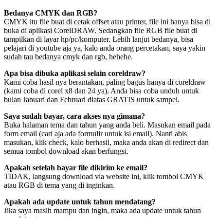
Bedanya CMYK dan RGB?
CMYK itu file buat di cetak offset atau printer, file ini hanya bisa di
buka di aplikasi CorelDRAW. Sedangkan file RGB file buat di
tampilkan di layar hp/pc/komputer. Lebih lanjut bedanya, bisa
pelajari di youtube aja ya, kalo anda orang percetakan, saya yakin
sudah tau bedanya cmyk dan rgb, hehehe.
Apa bisa dibuka aplikasi selain coreldraw?
Kami coba hasil nya berantakan, paling bagus hanya di coreldraw
(kami coba di corel x8 dan 24 ya). Anda bisa coba unduh untuk
bulan Januari dan Februari diatas GRATIS untuk sampel.
Saya sudah bayar, cara akses nya gimana?
Buka halaman tema dan tahun yang anda beli. Masukan email pada
form email (cari aja ada formulir untuk isi email). Nanti abis
masukan, klik check, kalo berhasil, maka anda akan di redirect dan
semua tombol download akan berfungsi.
Apakah setelah bayar file dikirim ke email?
TIDAK, langsung download via website ini, klik tombol CMYK
atau RGB di tema yang di inginkan.
Apakah ada update untuk tahun mendatang?
Jika saya masih mampu dan ingin, maka ada update untuk tahun