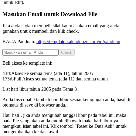
untuk edit).
Masukan Email untuk Download File
Jika anda sudah membeli, silahkan masukan email yang anda
gunakan untuk membeli dan klik check.
BACA Panduan:
https://template.kalenderize.com/id/panduan
Check
Beli akses ke template ini:
43rb
Akses ke semua tema (ada 11), tahun
2005
175rb
Full Akses semua tema (ada 11) dan semua tahun
List hari libur tahun
2005
pada
Tema 8
Anda bisa ubah / tambah hari libur sesuai keingingan anda, hasil di
otomatis di save di browser anda.
Hati-hati!, jika anda mengubah tanggal libur pada tabel ini, maka
pada file yang akan anda unduh dibawah maka hari liburnya
mengikuti isian tabel ini. Klik tombol "Reset ke Data Asli" untuk
mengembalikan ke data awal.