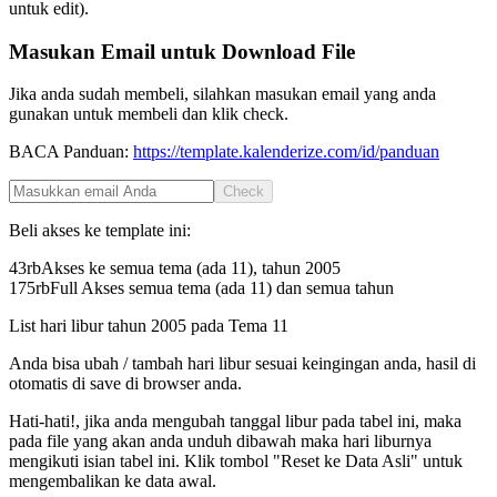
untuk edit).
Masukan Email untuk Download File
Jika anda sudah membeli, silahkan masukan email yang anda
gunakan untuk membeli dan klik check.
BACA Panduan:
https://template.kalenderize.com/id/panduan
Check
Beli akses ke template ini:
43rb
Akses ke semua tema (ada 11), tahun
2005
175rb
Full Akses semua tema (ada 11) dan semua tahun
List hari libur tahun
2005
pada
Tema 11
Anda bisa ubah / tambah hari libur sesuai keingingan anda, hasil di
otomatis di save di browser anda.
Hati-hati!, jika anda mengubah tanggal libur pada tabel ini, maka
pada file yang akan anda unduh dibawah maka hari liburnya
mengikuti isian tabel ini. Klik tombol "Reset ke Data Asli" untuk
mengembalikan ke data awal.