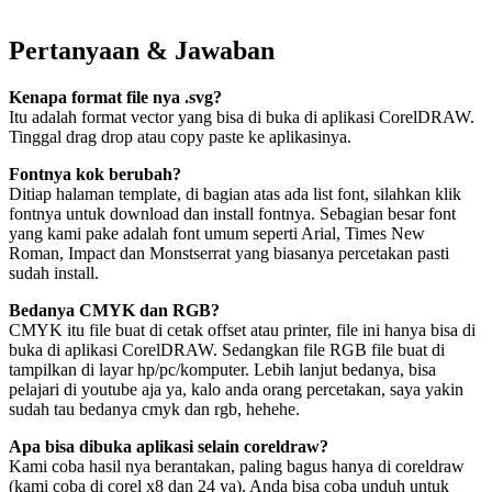
Pertanyaan & Jawaban
Kenapa format file nya .svg?
Itu adalah format vector yang bisa di buka di aplikasi CorelDRAW.
Tinggal drag drop atau copy paste ke aplikasinya.
Fontnya kok berubah?
Ditiap halaman template, di bagian atas ada list font, silahkan klik
fontnya untuk download dan install fontnya. Sebagian besar font
yang kami pake adalah font umum seperti Arial, Times New
Roman, Impact dan Monstserrat yang biasanya percetakan pasti
sudah install.
Bedanya CMYK dan RGB?
CMYK itu file buat di cetak offset atau printer, file ini hanya bisa di
buka di aplikasi CorelDRAW. Sedangkan file RGB file buat di
tampilkan di layar hp/pc/komputer. Lebih lanjut bedanya, bisa
pelajari di youtube aja ya, kalo anda orang percetakan, saya yakin
sudah tau bedanya cmyk dan rgb, hehehe.
Apa bisa dibuka aplikasi selain coreldraw?
Kami coba hasil nya berantakan, paling bagus hanya di coreldraw
(kami coba di corel x8 dan 24 ya). Anda bisa coba unduh untuk