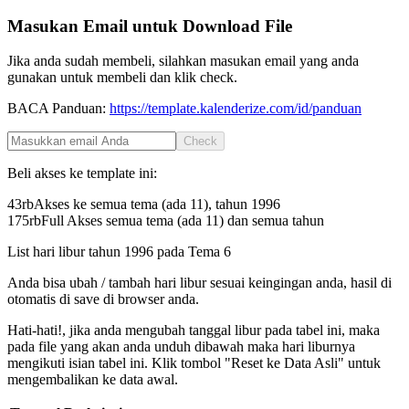
Masukan Email untuk Download File
Jika anda sudah membeli, silahkan masukan email yang anda
gunakan untuk membeli dan klik check.
BACA Panduan:
https://template.kalenderize.com/id/panduan
Check
Beli akses ke template ini:
43rb
Akses ke semua tema (ada 11), tahun
1996
175rb
Full Akses semua tema (ada 11) dan semua tahun
List hari libur tahun
1996
pada
Tema 6
Anda bisa ubah / tambah hari libur sesuai keingingan anda, hasil di
otomatis di save di browser anda.
Hati-hati!, jika anda mengubah tanggal libur pada tabel ini, maka
pada file yang akan anda unduh dibawah maka hari liburnya
mengikuti isian tabel ini. Klik tombol "Reset ke Data Asli" untuk
mengembalikan ke data awal.