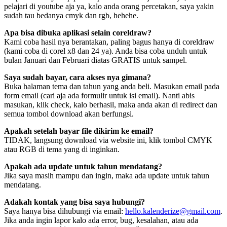
pelajari di youtube aja ya, kalo anda orang percetakan, saya yakin
sudah tau bedanya cmyk dan rgb, hehehe.
Apa bisa dibuka aplikasi selain coreldraw?
Kami coba hasil nya berantakan, paling bagus hanya di coreldraw
(kami coba di corel x8 dan 24 ya). Anda bisa coba unduh untuk
bulan Januari dan Februari diatas GRATIS untuk sampel.
Saya sudah bayar, cara akses nya gimana?
Buka halaman tema dan tahun yang anda beli. Masukan email pada
form email (cari aja ada formulir untuk isi email). Nanti abis
masukan, klik check, kalo berhasil, maka anda akan di redirect dan
semua tombol download akan berfungsi.
Apakah setelah bayar file dikirim ke email?
TIDAK, langsung download via website ini, klik tombol CMYK
atau RGB di tema yang di inginkan.
Apakah ada update untuk tahun mendatang?
Jika saya masih mampu dan ingin, maka ada update untuk tahun
mendatang.
Adakah kontak yang bisa saya hubungi?
Saya hanya bisa dihubungi via email:
hello.kalenderize@gmail.com
.
Jika anda ingin lapor kalo ada error, bug, kesalahan, atau ada