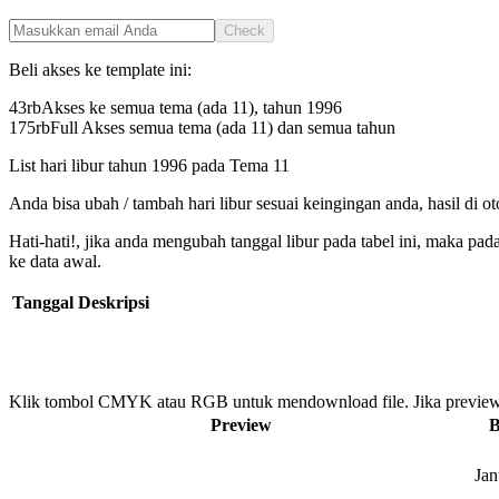
Check
Beli akses ke template ini:
43rb
Akses ke semua tema (ada 11), tahun
1996
175rb
Full Akses semua tema (ada 11) dan semua tahun
List hari libur tahun
1996
pada
Tema 11
Anda bisa ubah / tambah hari libur sesuai keingingan anda, hasil di o
Hati-hati!, jika anda mengubah tanggal libur pada tabel ini, maka pa
ke data awal.
Tanggal
Deskripsi
Klik tombol CMYK atau RGB untuk mendownload file. Jika preview
Preview
B
Jan