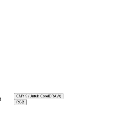
CMYK (Untuk CorelDRAW)
i
RGB