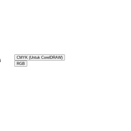
CMYK (Untuk CorelDRAW)
i
RGB