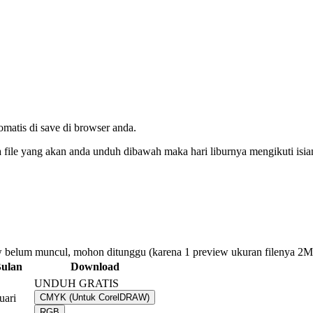
tomatis di save di browser anda.
da file yang akan anda unduh dibawah maka hari liburnya mengikuti isi
 belum muncul, mohon ditunggu (karena 1 preview ukuran filenya 2
ulan
Download
UNDUH GRATIS
uari
CMYK (Untuk CorelDRAW)
RGB