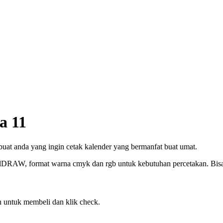
a 11
 buat anda yang ingin cetak kalender yang bermanfat buat umat.
elDRAW, format warna cmyk dan rgb untuk kebutuhan percetakan. Bisa c
 untuk membeli dan klik check.