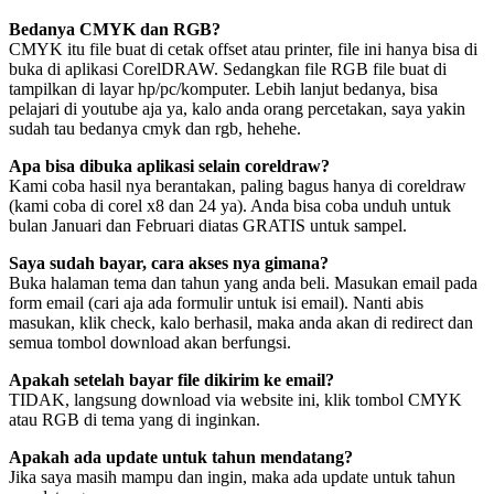
Bedanya CMYK dan RGB?
CMYK itu file buat di cetak offset atau printer, file ini hanya bisa di
buka di aplikasi CorelDRAW. Sedangkan file RGB file buat di
tampilkan di layar hp/pc/komputer. Lebih lanjut bedanya, bisa
pelajari di youtube aja ya, kalo anda orang percetakan, saya yakin
sudah tau bedanya cmyk dan rgb, hehehe.
Apa bisa dibuka aplikasi selain coreldraw?
Kami coba hasil nya berantakan, paling bagus hanya di coreldraw
(kami coba di corel x8 dan 24 ya). Anda bisa coba unduh untuk
bulan Januari dan Februari diatas GRATIS untuk sampel.
Saya sudah bayar, cara akses nya gimana?
Buka halaman tema dan tahun yang anda beli. Masukan email pada
form email (cari aja ada formulir untuk isi email). Nanti abis
masukan, klik check, kalo berhasil, maka anda akan di redirect dan
semua tombol download akan berfungsi.
Apakah setelah bayar file dikirim ke email?
TIDAK, langsung download via website ini, klik tombol CMYK
atau RGB di tema yang di inginkan.
Apakah ada update untuk tahun mendatang?
Jika saya masih mampu dan ingin, maka ada update untuk tahun