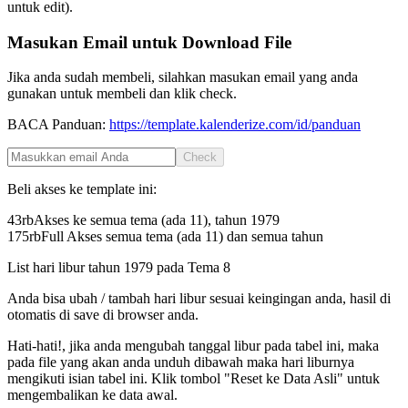
untuk edit).
Masukan Email untuk Download File
Jika anda sudah membeli, silahkan masukan email yang anda
gunakan untuk membeli dan klik check.
BACA Panduan:
https://template.kalenderize.com/id/panduan
Check
Beli akses ke template ini:
43rb
Akses ke semua tema (ada 11), tahun
1979
175rb
Full Akses semua tema (ada 11) dan semua tahun
List hari libur tahun
1979
pada
Tema 8
Anda bisa ubah / tambah hari libur sesuai keingingan anda, hasil di
otomatis di save di browser anda.
Hati-hati!, jika anda mengubah tanggal libur pada tabel ini, maka
pada file yang akan anda unduh dibawah maka hari liburnya
mengikuti isian tabel ini. Klik tombol "Reset ke Data Asli" untuk
mengembalikan ke data awal.