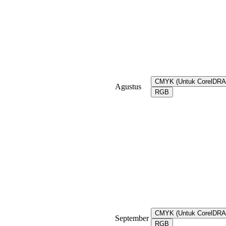
CMYK (Untuk CorelDR
Agustus
RGB
CMYK (Untuk CorelDR
September
RGB