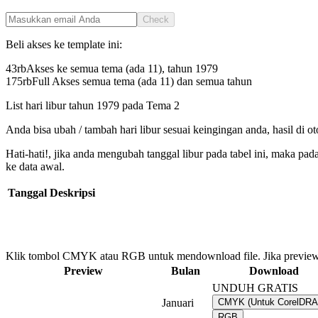
Check
Beli akses ke template ini:
43rb
Akses ke semua tema (ada 11), tahun
1979
175rb
Full Akses semua tema (ada 11) dan semua tahun
List hari libur tahun
1979
pada
Tema 2
Anda bisa ubah / tambah hari libur sesuai keingingan anda, hasil di o
Hati-hati!, jika anda mengubah tanggal libur pada tabel ini, maka pa
ke data awal.
Tanggal
Deskripsi
Klik tombol CMYK atau RGB untuk mendownload file. Jika preview
Preview
Bulan
Download
UNDUH GRATIS
Januari
CMYK (Untuk CorelDR
RGB