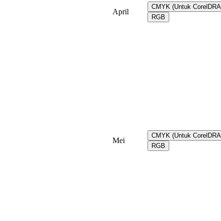
CMYK (Untuk CorelDR
April
RGB
CMYK (Untuk CorelDR
Mei
RGB