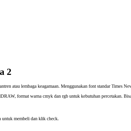
a 2
santren atau lembaga keagamaan. Menggunakan font standar Times N
elDRAW, format warna cmyk dan rgb untuk kebutuhan percetakan. Bisa c
 untuk membeli dan klik check.