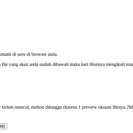
tomatis di save di browser anda.
da file yang akan anda unduh dibawah maka hari liburnya mengikuti isi
 belum muncul, mohon ditunggu (karena 1 preview ukuran filenya 2
AW)