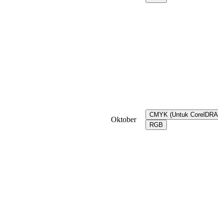
CMYK (Untuk CorelDR
Oktober
RGB