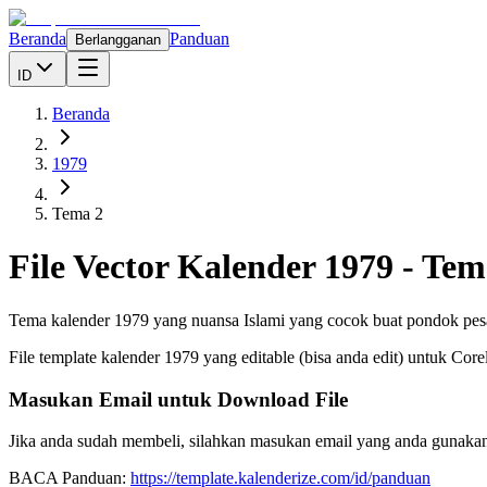
Beranda
Panduan
Berlangganan
ID
Beranda
1979
Tema 2
File Vector Kalender
1979
-
Tem
Tema kalender 1979 yang nuansa Islami yang cocok buat pondok pe
File template kalender
1979
yang editable (bisa anda edit) untuk Cor
Masukan Email untuk Download File
Jika anda sudah membeli, silahkan masukan email yang anda gunakan
BACA Panduan:
https://template.kalenderize.com/id/panduan