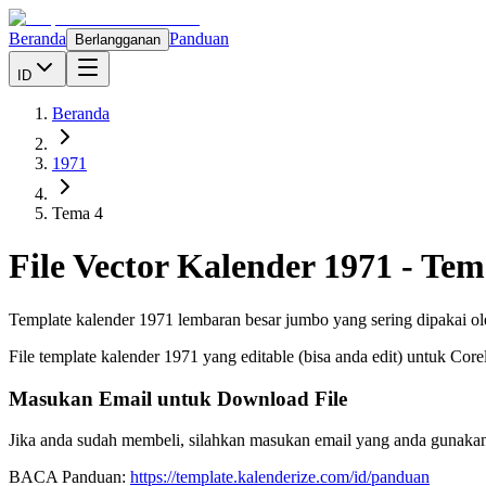
Beranda
Panduan
Berlangganan
ID
Beranda
1971
Tema 4
File Vector Kalender
1971
-
Tem
Template kalender 1971 lembaran besar jumbo yang sering dipakai ol
File template kalender
1971
yang editable (bisa anda edit) untuk Cor
Masukan Email untuk Download File
Jika anda sudah membeli, silahkan masukan email yang anda gunakan
BACA Panduan:
https://template.kalenderize.com/id/panduan