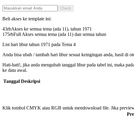
Check
Beli akses ke template ini:
43rb
Akses ke semua tema (ada 11), tahun
1971
175rb
Full Akses semua tema (ada 11) dan semua tahun
List hari libur tahun
1971
pada
Tema 4
Anda bisa ubah / tambah hari libur sesuai keingingan anda, hasil di o
Hati-hati!, jika anda mengubah tanggal libur pada tabel ini, maka pa
ke data awal.
Tanggal
Deskripsi
Klik tombol CMYK atau RGB untuk mendownload file. Jika preview
Pre