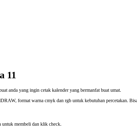
a 11
 buat anda yang ingin cetak kalender yang bermanfat buat umat.
elDRAW, format warna cmyk dan rgb untuk kebutuhan percetakan. Bisa c
 untuk membeli dan klik check.