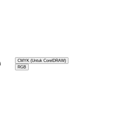
CMYK (Untuk CorelDRAW)
i
RGB