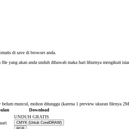
tomatis di save di browser anda.
da file yang akan anda unduh dibawah maka hari liburnya mengikuti isi
 belum muncul, mohon ditunggu (karena 1 preview ukuran filenya 2
ulan
Download
UNDUH GRATIS
uari
CMYK (Untuk CorelDRAW)
RGB