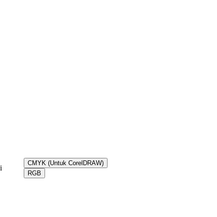
CMYK (Untuk CorelDRAW)
i
RGB