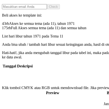
Check
Beli akses ke template ini:
43rb
Akses ke semua tema (ada 11), tahun
1971
175rb
Full Akses semua tema (ada 11) dan semua tahun
List hari libur tahun
1971
pada
Tema 11
Anda bisa ubah / tambah hari libur sesuai keingingan anda, hasil di o
Hati-hati!, jika anda mengubah tanggal libur pada tabel ini, maka pa
ke data awal.
Tanggal
Deskripsi
Klik tombol CMYK atau RGB untuk mendownload file. Jika preview
Preview
B
Jan