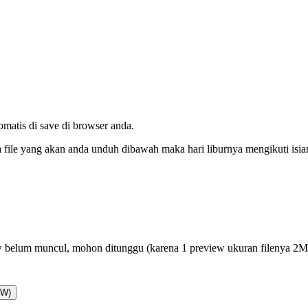
tomatis di save di browser anda.
da file yang akan anda unduh dibawah maka hari liburnya mengikuti isi
 belum muncul, mohon ditunggu (karena 1 preview ukuran filenya 2
AW)