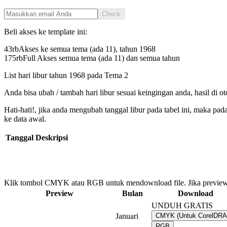
Check
Beli akses ke template ini:
43rb
Akses ke semua tema (ada 11), tahun
1968
175rb
Full Akses semua tema (ada 11) dan semua tahun
List hari libur tahun
1968
pada
Tema 2
Anda bisa ubah / tambah hari libur sesuai keingingan anda, hasil di o
Hati-hati!, jika anda mengubah tanggal libur pada tabel ini, maka pa
ke data awal.
Tanggal
Deskripsi
Klik tombol CMYK atau RGB untuk mendownload file. Jika preview
Preview
Bulan
Download
UNDUH GRATIS
Januari
CMYK (Untuk CorelDR
RGB