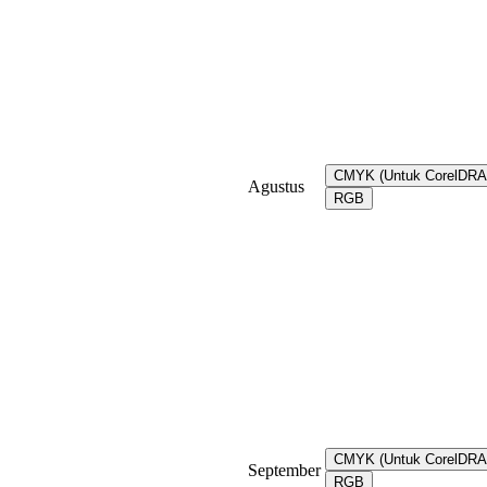
CMYK (Untuk CorelDR
Agustus
RGB
CMYK (Untuk CorelDR
September
RGB