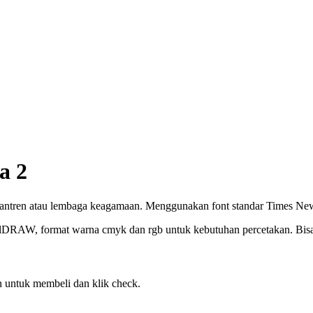
a 2
santren atau lembaga keagamaan. Menggunakan font standar Times N
elDRAW, format warna cmyk dan rgb untuk kebutuhan percetakan. Bisa c
 untuk membeli dan klik check.