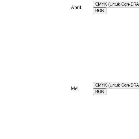
CMYK (Untuk CorelDR
April
RGB
CMYK (Untuk CorelDR
Mei
RGB