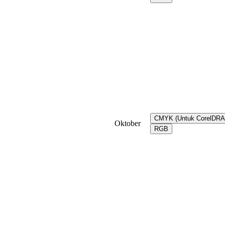
CMYK (Untuk CorelDR
Oktober
RGB