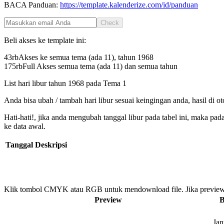
BACA Panduan:
https://template.kalenderize.com/id/panduan
Check
Beli akses ke template ini:
43rb
Akses ke semua tema (ada 11), tahun
1968
175rb
Full Akses semua tema (ada 11) dan semua tahun
List hari libur tahun
1968
pada
Tema 1
Anda bisa ubah / tambah hari libur sesuai keingingan anda, hasil di o
Hati-hati!, jika anda mengubah tanggal libur pada tabel ini, maka pa
ke data awal.
Tanggal
Deskripsi
Klik tombol CMYK atau RGB untuk mendownload file. Jika preview
Preview
B
Jan