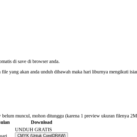
tomatis di save di browser anda.
da file yang akan anda unduh dibawah maka hari liburnya mengikuti isi
 belum muncul, mohon ditunggu (karena 1 preview ukuran filenya 2
ulan
Download
UNDUH GRATIS
uari
CMYK (Untuk CorelDRAW)