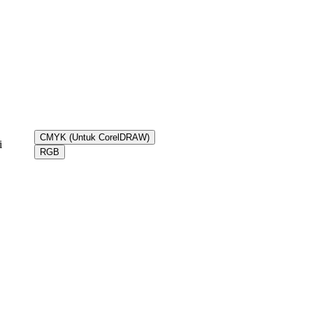
CMYK (Untuk CorelDRAW)
i
RGB