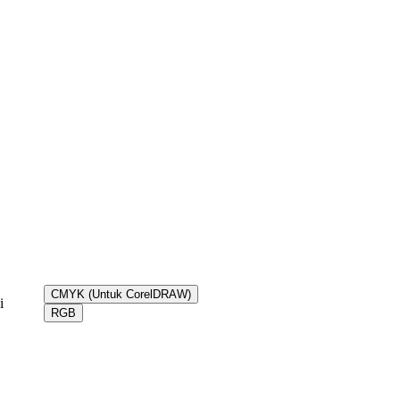
CMYK (Untuk CorelDRAW)
i
RGB