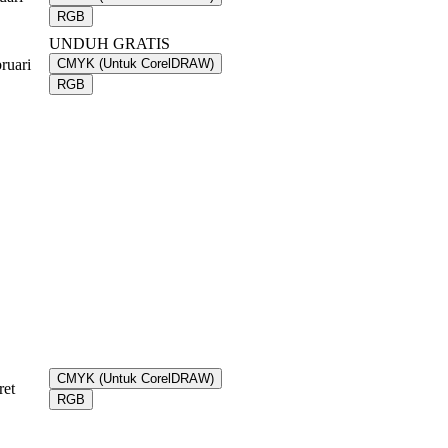
RGB
UNDUH GRATIS
ruari
CMYK (Untuk CorelDRAW)
RGB
CMYK (Untuk CorelDRAW)
ret
RGB