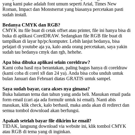
yang kami pake adalah font umum seperti Arial, Times New
Roman, Impact dan Monstserrat yang biasanya percetakan pasti
sudah install.
Bedanya CMYK dan RGB?
CMYK itu file buat di cetak offset atau printer, file ini hanya bisa di
buka di aplikasi CorelDRAW. Sedangkan file RGB file buat di
tampilkan di layar hp/pc/komputer. Lebih lanjut bedanya, bisa
pelajari di youtube aja ya, kalo anda orang percetakan, saya yakin
sudah tau bedanya cmyk dan rgb, hehehe.
Apa bisa dibuka aplikasi selain coreldraw?
Kami coba hasil nya berantakan, paling bagus hanya di coreldraw
(kami coba di corel x8 dan 24 ya). Anda bisa coba unduh untuk
bulan Januari dan Februari diatas GRATIS untuk sampel.
Saya sudah bayar, cara akses nya gimana?
Buka halaman tema dan tahun yang anda beli. Masukan email pada
form email (cari aja ada formulir untuk isi email). Nanti abis
masukan, klik check, kalo berhasil, maka anda akan di redirect dan
semua tombol download akan berfungsi.
Apakah setelah bayar file dikirim ke email?
TIDAK, langsung download via website ini, klik tombol CMYK
atau RGB di tema yang di inginkan.