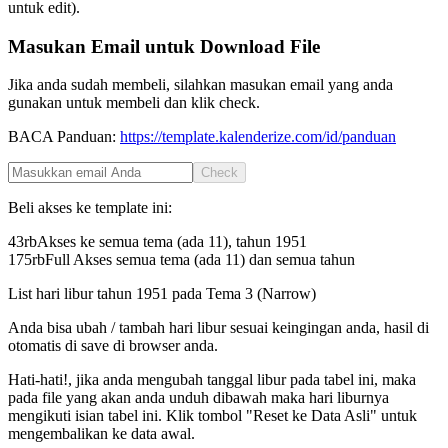
untuk edit).
Masukan Email untuk Download File
Jika anda sudah membeli, silahkan masukan email yang anda
gunakan untuk membeli dan klik check.
BACA Panduan:
https://template.kalenderize.com/id/panduan
Check
Beli akses ke template ini:
43rb
Akses ke semua tema (ada 11), tahun
1951
175rb
Full Akses semua tema (ada 11) dan semua tahun
List hari libur tahun
1951
pada
Tema 3 (Narrow)
Anda bisa ubah / tambah hari libur sesuai keingingan anda, hasil di
otomatis di save di browser anda.
Hati-hati!, jika anda mengubah tanggal libur pada tabel ini, maka
pada file yang akan anda unduh dibawah maka hari liburnya
mengikuti isian tabel ini. Klik tombol "Reset ke Data Asli" untuk
mengembalikan ke data awal.