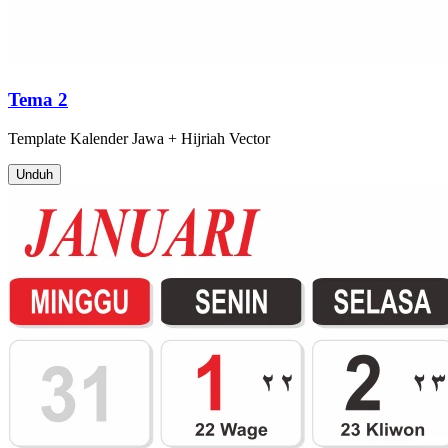
Tema 2
Template
Kalender Jawa + Hijriah
Vector
Unduh