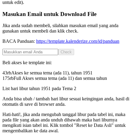
untuk edit).
Masukan Email untuk Download File
Jika anda sudah membeli, silahkan masukan email yang anda
gunakan untuk membeli dan klik check.
BACA Panduan:
https://template.kalenderize.com/id/panduan
Check
Beli akses ke template ini:
43rb
Akses ke semua tema (ada 11), tahun
1951
175rb
Full Akses semua tema (ada 11) dan semua tahun
List hari libur tahun
1951
pada
Tema 2
Anda bisa ubah / tambah hari libur sesuai keingingan anda, hasil di
otomatis di save di browser anda.
Hati-hati!, jika anda mengubah tanggal libur pada tabel ini, maka
pada file yang akan anda unduh dibawah maka hari liburnya
mengikuti isian tabel ini. Klik tombol "Reset ke Data Asli" untuk
mengembalikan ke data awal.