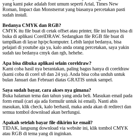
yang kami pake adalah font umum seperti Arial, Times New
Roman, Impact dan Monstserrat yang biasanya percetakan pasti
sudah install.
Bedanya CMYK dan RGB?
CMYK itu file buat di cetak offset atau printer, file ini hanya bisa di
buka di aplikasi CorelDRAW. Sedangkan file RGB file buat di
tampilkan di layar hp/pc/komputer. Lebih lanjut bedanya, bisa
pelajari di youtube aja ya, kalo anda orang percetakan, saya yakin
sudah tau bedanya cmyk dan rgb, hehehe.
Apa bisa dibuka aplikasi selain coreldraw?
Kami coba hasil nya berantakan, paling bagus hanya di coreldraw
(kami coba di corel x8 dan 24 ya). Anda bisa coba unduh untuk
bulan Januari dan Februari diatas GRATIS untuk sampel.
Saya sudah bayar, cara akses nya gimana?
Buka halaman tema dan tahun yang anda beli. Masukan email pada
form email (cari aja ada formulir untuk isi email). Nanti abis
masukan, klik check, kalo berhasil, maka anda akan di redirect dan
semua tombol download akan berfungsi.
Apakah setelah bayar file dikirim ke email?
TIDAK, langsung download via website ini, klik tombol CMYK
atau RGB di tema yang di inginkan.