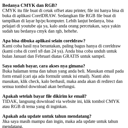
Bedanya CMYK dan RGB?
CMYK itu file buat di cetak offset atau printer, file ini hanya bisa di
buka di aplikasi CorelDRAW. Sedangkan file RGB file buat di
tampilkan di layar hp/pc/komputer. Lebih lanjut bedanya, bisa
pelajari di youtube aja ya, kalo anda orang percetakan, saya yakin
sudah tau bedanya cmyk dan rgb, hehehe.
Apa bisa dibuka aplikasi selain coreldraw?
Kami coba hasil nya berantakan, paling bagus hanya di coreldraw
(kami coba di corel x8 dan 24 ya). Anda bisa coba unduh untuk
bulan Januari dan Februari diatas GRATIS untuk sampel.
Saya sudah bayar, cara akses nya gimana?
Buka halaman tema dan tahun yang anda beli. Masukan email pada
form email (cari aja ada formulir untuk isi email). Nanti abis
masukan, klik check, kalo berhasil, maka anda akan di redirect dan
semua tombol download akan berfungsi.
Apakah setelah bayar file dikirim ke email?
TIDAK, langsung download via website ini, klik tombol CMYK
atau RGB di tema yang di inginkan.
Apakah ada update untuk tahun mendatang?
Jika saya masih mampu dan ingin, maka ada update untuk tahun
mendatang.