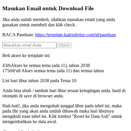
Masukan Email untuk Download File
Jika anda sudah membeli, silahkan masukan email yang anda
gunakan untuk membeli dan klik check.
BACA Panduan:
https://template.kalenderize.com/id/panduan
Check
Beli akses ke template ini:
43rb
Akses ke semua tema (ada 11), tahun
2038
175rb
Full Akses semua tema (ada 11) dan semua tahun
List hari libur tahun
2038
pada
Tema 10
Anda bisa ubah / tambah hari libur sesuai keingingan anda, hasil di
otomatis di save di browser anda.
Hati-hati!, jika anda mengubah tanggal libur pada tabel ini, maka
pada file yang akan anda unduh dibawah maka hari liburnya
mengikuti isian tabel ini. Klik tombol "Reset ke Data Asli" untuk
mengembalikan ke data awal.