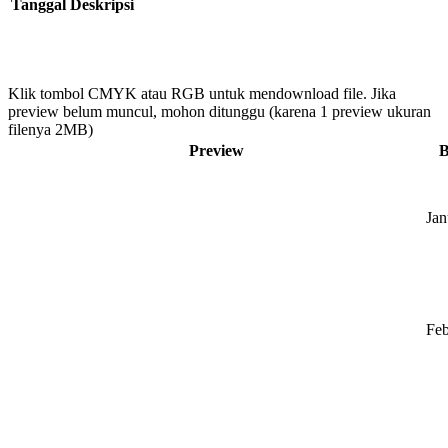
Tanggal
Deskripsi
Klik tombol CMYK atau RGB untuk mendownload file. Jika
preview belum muncul, mohon ditunggu (karena 1 preview ukuran
filenya 2MB)
Preview
B
Jan
Feb