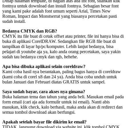
Ditiap halaman template, di bagian atas ada list font, silahkan klik
fontnya untuk download dan install fontnya. Sebagian besar font
yang kami pake adalah font umum seperti Arial, Times New
Roman, Impact dan Monstserrat yang biasanya percetakan pasti
sudah install.
Bedanya CMYK dan RGB?
CMYK itu file buat di cetak offset atau printer, file ini hanya bisa di
buka di aplikasi CorelDRAW. Sedangkan file RGB file buat di
tampilkan di layar hp/pc/komputer. Lebih lanjut bedanya, bisa
pelajari di youtube aja ya, kalo anda orang percetakan, saya yakin
sudah tau bedanya cmyk dan rgb, hehehe.
Apa bisa dibuka aplikasi selain coreldraw?
Kami coba hasil nya berantakan, paling bagus hanya di coreldraw
(kami coba di corel x8 dan 24 ya). Anda bisa coba unduh untuk
bulan Januari dan Februari diatas GRATIS untuk sampel.
Saya sudah bayar, cara akses nya gimana?
Buka halaman tema dan tahun yang anda beli. Masukan email pada
form email (cari aja ada formulir untuk isi email). Nanti abis
masukan, klik check, kalo berhasil, maka anda akan di redirect dan
semua tombol download akan berfungsi.
Apakah setelah bayar file dikirim ke email?
TIDAK, langsung download via website ini, klik tombol CMYK