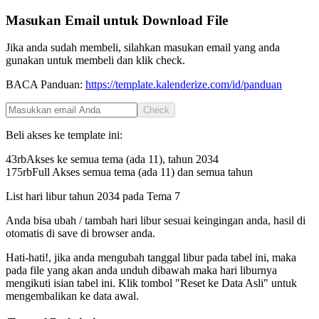
Masukan Email untuk Download File
Jika anda sudah membeli, silahkan masukan email yang anda
gunakan untuk membeli dan klik check.
BACA Panduan:
https://template.kalenderize.com/id/panduan
Check
Beli akses ke template ini:
43rb
Akses ke semua tema (ada 11), tahun
2034
175rb
Full Akses semua tema (ada 11) dan semua tahun
List hari libur tahun
2034
pada
Tema 7
Anda bisa ubah / tambah hari libur sesuai keingingan anda, hasil di
otomatis di save di browser anda.
Hati-hati!, jika anda mengubah tanggal libur pada tabel ini, maka
pada file yang akan anda unduh dibawah maka hari liburnya
mengikuti isian tabel ini. Klik tombol "Reset ke Data Asli" untuk
mengembalikan ke data awal.