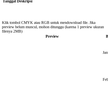
Tanggal
Deskripsi
Klik tombol CMYK atau RGB untuk mendownload file. Jika
preview belum muncul, mohon ditunggu (karena 1 preview ukuran
filenya 2MB)
Preview
B
Jan
Feb