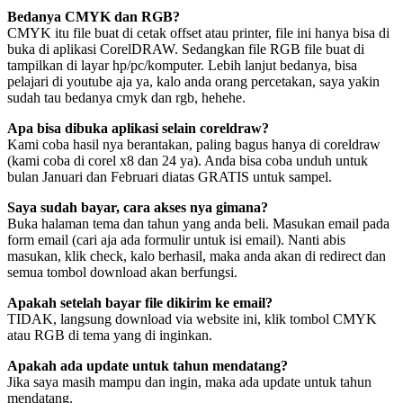
Bedanya CMYK dan RGB?
CMYK itu file buat di cetak offset atau printer, file ini hanya bisa di
buka di aplikasi CorelDRAW. Sedangkan file RGB file buat di
tampilkan di layar hp/pc/komputer. Lebih lanjut bedanya, bisa
pelajari di youtube aja ya, kalo anda orang percetakan, saya yakin
sudah tau bedanya cmyk dan rgb, hehehe.
Apa bisa dibuka aplikasi selain coreldraw?
Kami coba hasil nya berantakan, paling bagus hanya di coreldraw
(kami coba di corel x8 dan 24 ya). Anda bisa coba unduh untuk
bulan Januari dan Februari diatas GRATIS untuk sampel.
Saya sudah bayar, cara akses nya gimana?
Buka halaman tema dan tahun yang anda beli. Masukan email pada
form email (cari aja ada formulir untuk isi email). Nanti abis
masukan, klik check, kalo berhasil, maka anda akan di redirect dan
semua tombol download akan berfungsi.
Apakah setelah bayar file dikirim ke email?
TIDAK, langsung download via website ini, klik tombol CMYK
atau RGB di tema yang di inginkan.
Apakah ada update untuk tahun mendatang?
Jika saya masih mampu dan ingin, maka ada update untuk tahun
mendatang.