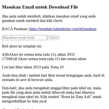
Masukan Email untuk Download File
Jika anda sudah membeli, silahkan masukan email yang anda
gunakan untuk membeli dan klik check.
BACA Panduan:
https://template.kalenderize.com/id/panduan
Check
Beli akses ke template ini:
43rb
Akses ke semua tema (ada 11), tahun
2033
175rb
Full Akses semua tema (ada 11) dan semua tahun
List hari libur tahun
2033
pada
Tema 10
Anda bisa ubah / tambah hari libur sesuai keingingan anda, hasil di
otomatis di save di browser anda.
Hati-hati!, jika anda mengubah tanggal libur pada tabel ini, maka
pada file yang akan anda unduh dibawah maka hari liburnya
mengikuti isian tabel ini. Klik tombol "Reset ke Data Asli" untuk
mengembalikan ke data awal.