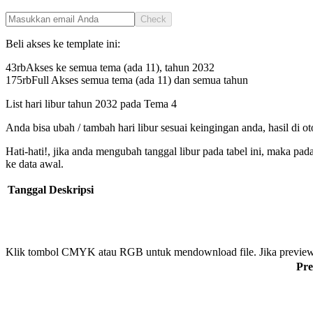
Check
Beli akses ke template ini:
43rb
Akses ke semua tema (ada 11), tahun
2032
175rb
Full Akses semua tema (ada 11) dan semua tahun
List hari libur tahun
2032
pada
Tema 4
Anda bisa ubah / tambah hari libur sesuai keingingan anda, hasil di o
Hati-hati!, jika anda mengubah tanggal libur pada tabel ini, maka pa
ke data awal.
Tanggal
Deskripsi
Klik tombol CMYK atau RGB untuk mendownload file. Jika preview
Pre