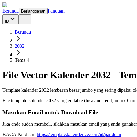
Beranda
Panduan
Berlangganan
ID
Beranda
2032
Tema 4
File Vector Kalender
2032
-
Tem
Template kalender 2032 lembaran besar jumbo yang sering dipakai ol
File template kalender
2032
yang editable (bisa anda edit) untuk Cor
Masukan Email untuk Download File
Jika anda sudah membeli, silahkan masukan email yang anda gunakan
BACA Panduan:
https://template.kalenderize.com/id/panduan