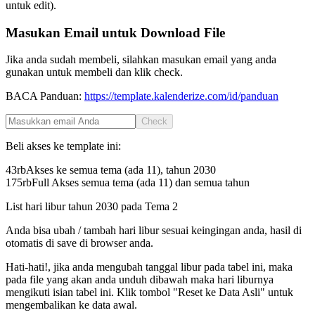
untuk edit).
Masukan Email untuk Download File
Jika anda sudah membeli, silahkan masukan email yang anda
gunakan untuk membeli dan klik check.
BACA Panduan:
https://template.kalenderize.com/id/panduan
Check
Beli akses ke template ini:
43rb
Akses ke semua tema (ada 11), tahun
2030
175rb
Full Akses semua tema (ada 11) dan semua tahun
List hari libur tahun
2030
pada
Tema 2
Anda bisa ubah / tambah hari libur sesuai keingingan anda, hasil di
otomatis di save di browser anda.
Hati-hati!, jika anda mengubah tanggal libur pada tabel ini, maka
pada file yang akan anda unduh dibawah maka hari liburnya
mengikuti isian tabel ini. Klik tombol "Reset ke Data Asli" untuk
mengembalikan ke data awal.