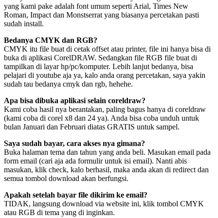
yang kami pake adalah font umum seperti Arial, Times New
Roman, Impact dan Monstserrat yang biasanya percetakan pasti
sudah install.
Bedanya CMYK dan RGB?
CMYK itu file buat di cetak offset atau printer, file ini hanya bisa di
buka di aplikasi CorelDRAW. Sedangkan file RGB file buat di
tampilkan di layar hp/pc/komputer. Lebih lanjut bedanya, bisa
pelajari di youtube aja ya, kalo anda orang percetakan, saya yakin
sudah tau bedanya cmyk dan rgb, hehehe.
Apa bisa dibuka aplikasi selain coreldraw?
Kami coba hasil nya berantakan, paling bagus hanya di coreldraw
(kami coba di corel x8 dan 24 ya). Anda bisa coba unduh untuk
bulan Januari dan Februari diatas GRATIS untuk sampel.
Saya sudah bayar, cara akses nya gimana?
Buka halaman tema dan tahun yang anda beli. Masukan email pada
form email (cari aja ada formulir untuk isi email). Nanti abis
masukan, klik check, kalo berhasil, maka anda akan di redirect dan
semua tombol download akan berfungsi.
Apakah setelah bayar file dikirim ke email?
TIDAK, langsung download via website ini, klik tombol CMYK
atau RGB di tema yang di inginkan.