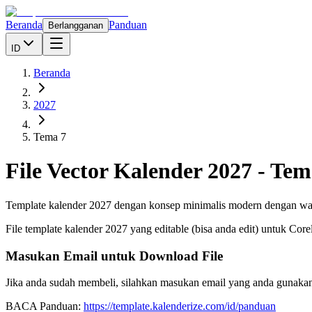
Beranda
Panduan
Berlangganan
ID
Beranda
2027
Tema 7
File Vector Kalender
2027
-
Tem
Template kalender 2027 dengan konsep minimalis modern dengan warna 
File template kalender
2027
yang editable (bisa anda edit) untuk Cor
Masukan Email untuk Download File
Jika anda sudah membeli, silahkan masukan email yang anda gunakan
BACA Panduan:
https://template.kalenderize.com/id/panduan