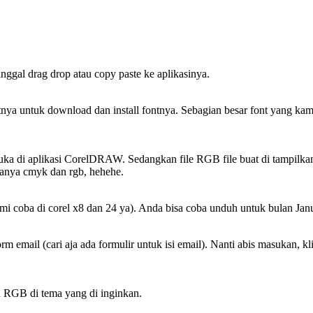
nggal drag drop atau copy paste ke aplikasinya.
 fontnya untuk download dan install fontnya. Sebagian besar font yang
i buka di aplikasi CorelDRAW. Sedangkan file RGB file buat di tampilkan
danya cmyk dan rgb, hehehe.
ami coba di corel x8 dan 24 ya). Anda bisa coba unduh untuk bulan Ja
email (cari aja ada formulir untuk isi email). Nanti abis masukan, kl
 RGB di tema yang di inginkan.