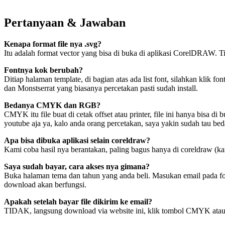
Pertanyaan & Jawaban
Kenapa format file nya .svg?
Itu adalah format vector yang bisa di buka di aplikasi CorelDRAW. Ti
Fontnya kok berubah?
Ditiap halaman template, di bagian atas ada list font, silahkan klik
dan Monstserrat yang biasanya percetakan pasti sudah install.
Bedanya CMYK dan RGB?
CMYK itu file buat di cetak offset atau printer, file ini hanya bisa d
youtube aja ya, kalo anda orang percetakan, saya yakin sudah tau be
Apa bisa dibuka aplikasi selain coreldraw?
Kami coba hasil nya berantakan, paling bagus hanya di coreldraw (k
Saya sudah bayar, cara akses nya gimana?
Buka halaman tema dan tahun yang anda beli. Masukan email pada form 
download akan berfungsi.
Apakah setelah bayar file dikirim ke email?
TIDAK, langsung download via website ini, klik tombol CMYK atau