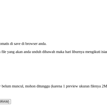
tomatis di save di browser anda.
da file yang akan anda unduh dibawah maka hari liburnya mengikuti isi
 belum muncul, mohon ditunggu (karena 1 preview ukuran filenya 2
lDRAW)