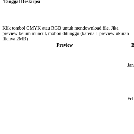
Tanggal
Deskripsi
Klik tombol CMYK atau RGB untuk mendownload file. Jika
preview belum muncul, mohon ditunggu (karena 1 preview ukuran
filenya 2MB)
Preview
B
Jan
Feb