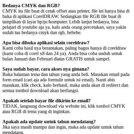
Bedanya CMYK dan RGB?
CMYK itu file buat di cetak offset atau printer, file ini hanya bisa di
buka di aplikasi CorelDRAW. Sedangkan file RGB file buat di
tampilkan di layar hp/pc/komputer. Lebih lanjut bedanya, bisa
pelajari di youtube aja ya, kalo anda orang percetakan, saya yakin
sudah tau bedanya cmyk dan rgb, hehehe.
Apa bisa dibuka aplikasi selain coreldraw?
Kami coba hasil nya berantakan, paling bagus hanya di coreldraw
(kami coba di corel x8 dan 24 ya). Anda bisa coba unduh untuk
bulan Januari dan Februari diatas GRATIS untuk sampel.
Saya sudah bayar, cara akses nya gimana?
Buka halaman tema dan tahun yang anda beli. Masukan email pada
form email (cari aja ada formulir untuk isi email). Nanti abis
masukan, klik check, kalo berhasil, maka anda akan di redirect dan
semua tombol download akan berfungsi.
Apakah setelah bayar file dikirim ke email?
TIDAK, langsung download via website ini, klik tombol CMYK
atau RGB di tema yang di inginkan.
Apakah ada update untuk tahun mendatang?
Jika saya masih mampu dan ingin, maka ada update untuk tahun
mendatang.