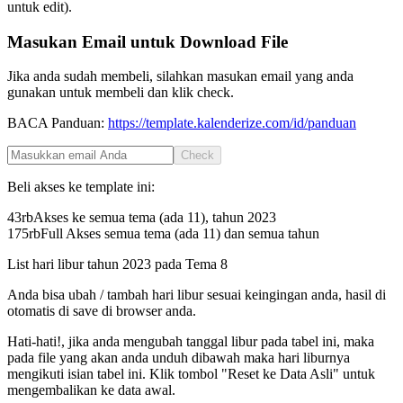
untuk edit).
Masukan Email untuk Download File
Jika anda sudah membeli, silahkan masukan email yang anda
gunakan untuk membeli dan klik check.
BACA Panduan:
https://template.kalenderize.com/id/panduan
Check
Beli akses ke template ini:
43rb
Akses ke semua tema (ada 11), tahun
2023
175rb
Full Akses semua tema (ada 11) dan semua tahun
List hari libur tahun
2023
pada
Tema 8
Anda bisa ubah / tambah hari libur sesuai keingingan anda, hasil di
otomatis di save di browser anda.
Hati-hati!, jika anda mengubah tanggal libur pada tabel ini, maka
pada file yang akan anda unduh dibawah maka hari liburnya
mengikuti isian tabel ini. Klik tombol "Reset ke Data Asli" untuk
mengembalikan ke data awal.