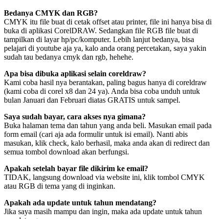
Bedanya CMYK dan RGB?
CMYK itu file buat di cetak offset atau printer, file ini hanya bisa di
buka di aplikasi CorelDRAW. Sedangkan file RGB file buat di
tampilkan di layar hp/pc/komputer. Lebih lanjut bedanya, bisa
pelajari di youtube aja ya, kalo anda orang percetakan, saya yakin
sudah tau bedanya cmyk dan rgb, hehehe.
Apa bisa dibuka aplikasi selain coreldraw?
Kami coba hasil nya berantakan, paling bagus hanya di coreldraw
(kami coba di corel x8 dan 24 ya). Anda bisa coba unduh untuk
bulan Januari dan Februari diatas GRATIS untuk sampel.
Saya sudah bayar, cara akses nya gimana?
Buka halaman tema dan tahun yang anda beli. Masukan email pada
form email (cari aja ada formulir untuk isi email). Nanti abis
masukan, klik check, kalo berhasil, maka anda akan di redirect dan
semua tombol download akan berfungsi.
Apakah setelah bayar file dikirim ke email?
TIDAK, langsung download via website ini, klik tombol CMYK
atau RGB di tema yang di inginkan.
Apakah ada update untuk tahun mendatang?
Jika saya masih mampu dan ingin, maka ada update untuk tahun