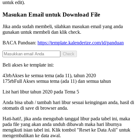
untuk edit).
Masukan Email untuk Download File
Jika anda sudah membeli, silahkan masukan email yang anda
gunakan untuk membeli dan klik check.
BACA Panduan:
https://template.kalenderize.com/id/panduan
Check
Beli akses ke template ini:
43rb
Akses ke semua tema (ada 11), tahun
2020
175rb
Full Akses semua tema (ada 11) dan semua tahun
List hari libur tahun
2020
pada
Tema 5
Anda bisa ubah / tambah hari libur sesuai keingingan anda, hasil di
otomatis di save di browser anda.
Hati-hati!, jika anda mengubah tanggal libur pada tabel ini, maka
pada file yang akan anda unduh dibawah maka hari liburnya
mengikuti isian tabel ini. Klik tombol "Reset ke Data Asli" untuk
mengembalikan ke data awal.