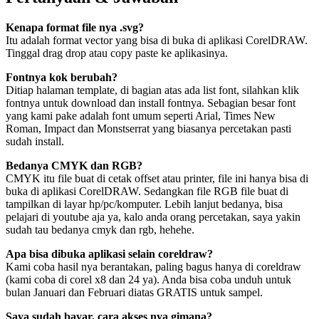
Kenapa format file nya .svg?
Itu adalah format vector yang bisa di buka di aplikasi CorelDRAW.
Tinggal drag drop atau copy paste ke aplikasinya.
Fontnya kok berubah?
Ditiap halaman template, di bagian atas ada list font, silahkan klik
fontnya untuk download dan install fontnya. Sebagian besar font
yang kami pake adalah font umum seperti Arial, Times New
Roman, Impact dan Monstserrat yang biasanya percetakan pasti
sudah install.
Bedanya CMYK dan RGB?
CMYK itu file buat di cetak offset atau printer, file ini hanya bisa di
buka di aplikasi CorelDRAW. Sedangkan file RGB file buat di
tampilkan di layar hp/pc/komputer. Lebih lanjut bedanya, bisa
pelajari di youtube aja ya, kalo anda orang percetakan, saya yakin
sudah tau bedanya cmyk dan rgb, hehehe.
Apa bisa dibuka aplikasi selain coreldraw?
Kami coba hasil nya berantakan, paling bagus hanya di coreldraw
(kami coba di corel x8 dan 24 ya). Anda bisa coba unduh untuk
bulan Januari dan Februari diatas GRATIS untuk sampel.
Saya sudah bayar, cara akses nya gimana?