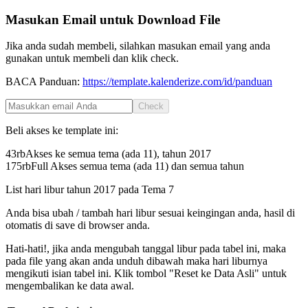
Masukan Email untuk Download File
Jika anda sudah membeli, silahkan masukan email yang anda
gunakan untuk membeli dan klik check.
BACA Panduan:
https://template.kalenderize.com/id/panduan
Check
Beli akses ke template ini:
43rb
Akses ke semua tema (ada 11), tahun
2017
175rb
Full Akses semua tema (ada 11) dan semua tahun
List hari libur tahun
2017
pada
Tema 7
Anda bisa ubah / tambah hari libur sesuai keingingan anda, hasil di
otomatis di save di browser anda.
Hati-hati!, jika anda mengubah tanggal libur pada tabel ini, maka
pada file yang akan anda unduh dibawah maka hari liburnya
mengikuti isian tabel ini. Klik tombol "Reset ke Data Asli" untuk
mengembalikan ke data awal.