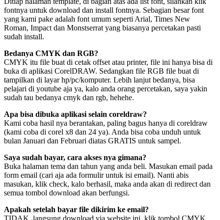
Ditiap halaman template, di bagian atas ada list font, silahkan klik
fontnya untuk download dan install fontnya. Sebagian besar font
yang kami pake adalah font umum seperti Arial, Times New
Roman, Impact dan Monstserrat yang biasanya percetakan pasti
sudah install.
Bedanya CMYK dan RGB?
CMYK itu file buat di cetak offset atau printer, file ini hanya bisa di
buka di aplikasi CorelDRAW. Sedangkan file RGB file buat di
tampilkan di layar hp/pc/komputer. Lebih lanjut bedanya, bisa
pelajari di youtube aja ya, kalo anda orang percetakan, saya yakin
sudah tau bedanya cmyk dan rgb, hehehe.
Apa bisa dibuka aplikasi selain coreldraw?
Kami coba hasil nya berantakan, paling bagus hanya di coreldraw
(kami coba di corel x8 dan 24 ya). Anda bisa coba unduh untuk
bulan Januari dan Februari diatas GRATIS untuk sampel.
Saya sudah bayar, cara akses nya gimana?
Buka halaman tema dan tahun yang anda beli. Masukan email pada
form email (cari aja ada formulir untuk isi email). Nanti abis
masukan, klik check, kalo berhasil, maka anda akan di redirect dan
semua tombol download akan berfungsi.
Apakah setelah bayar file dikirim ke email?
TIDAK, langsung download via website ini, klik tombol CMYK