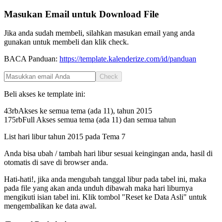
Masukan Email untuk Download File
Jika anda sudah membeli, silahkan masukan email yang anda
gunakan untuk membeli dan klik check.
BACA Panduan:
https://template.kalenderize.com/id/panduan
Check
Beli akses ke template ini:
43rb
Akses ke semua tema (ada 11), tahun
2015
175rb
Full Akses semua tema (ada 11) dan semua tahun
List hari libur tahun
2015
pada
Tema 7
Anda bisa ubah / tambah hari libur sesuai keingingan anda, hasil di
otomatis di save di browser anda.
Hati-hati!, jika anda mengubah tanggal libur pada tabel ini, maka
pada file yang akan anda unduh dibawah maka hari liburnya
mengikuti isian tabel ini. Klik tombol "Reset ke Data Asli" untuk
mengembalikan ke data awal.