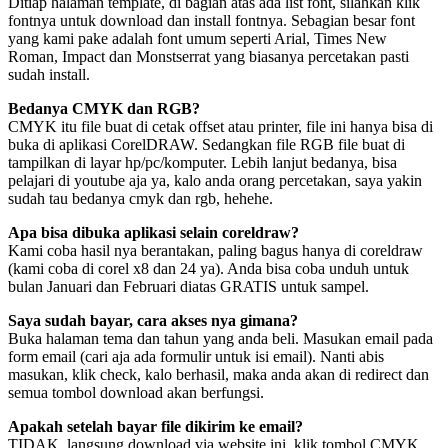
Ditiap halaman template, di bagian atas ada list font, silahkan klik
fontnya untuk download dan install fontnya. Sebagian besar font
yang kami pake adalah font umum seperti Arial, Times New
Roman, Impact dan Monstserrat yang biasanya percetakan pasti
sudah install.
Bedanya CMYK dan RGB?
CMYK itu file buat di cetak offset atau printer, file ini hanya bisa di
buka di aplikasi CorelDRAW. Sedangkan file RGB file buat di
tampilkan di layar hp/pc/komputer. Lebih lanjut bedanya, bisa
pelajari di youtube aja ya, kalo anda orang percetakan, saya yakin
sudah tau bedanya cmyk dan rgb, hehehe.
Apa bisa dibuka aplikasi selain coreldraw?
Kami coba hasil nya berantakan, paling bagus hanya di coreldraw
(kami coba di corel x8 dan 24 ya). Anda bisa coba unduh untuk
bulan Januari dan Februari diatas GRATIS untuk sampel.
Saya sudah bayar, cara akses nya gimana?
Buka halaman tema dan tahun yang anda beli. Masukan email pada
form email (cari aja ada formulir untuk isi email). Nanti abis
masukan, klik check, kalo berhasil, maka anda akan di redirect dan
semua tombol download akan berfungsi.
Apakah setelah bayar file dikirim ke email?
TIDAK, langsung download via website ini, klik tombol CMYK