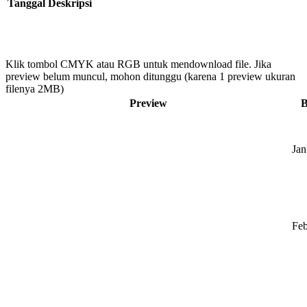
Tanggal
Deskripsi
Klik tombol CMYK atau RGB untuk mendownload file. Jika
preview belum muncul, mohon ditunggu (karena 1 preview ukuran
filenya 2MB)
Preview
B
Jan
Feb