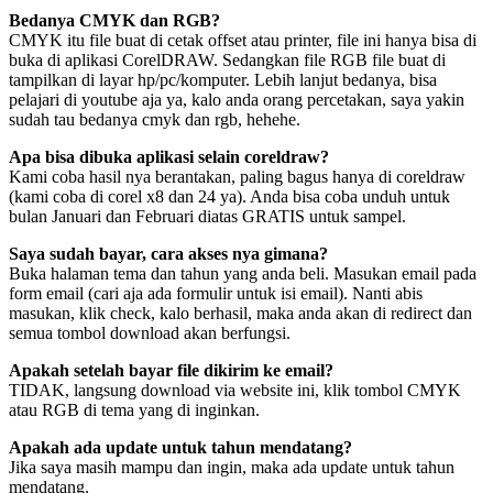
Bedanya CMYK dan RGB?
CMYK itu file buat di cetak offset atau printer, file ini hanya bisa di
buka di aplikasi CorelDRAW. Sedangkan file RGB file buat di
tampilkan di layar hp/pc/komputer. Lebih lanjut bedanya, bisa
pelajari di youtube aja ya, kalo anda orang percetakan, saya yakin
sudah tau bedanya cmyk dan rgb, hehehe.
Apa bisa dibuka aplikasi selain coreldraw?
Kami coba hasil nya berantakan, paling bagus hanya di coreldraw
(kami coba di corel x8 dan 24 ya). Anda bisa coba unduh untuk
bulan Januari dan Februari diatas GRATIS untuk sampel.
Saya sudah bayar, cara akses nya gimana?
Buka halaman tema dan tahun yang anda beli. Masukan email pada
form email (cari aja ada formulir untuk isi email). Nanti abis
masukan, klik check, kalo berhasil, maka anda akan di redirect dan
semua tombol download akan berfungsi.
Apakah setelah bayar file dikirim ke email?
TIDAK, langsung download via website ini, klik tombol CMYK
atau RGB di tema yang di inginkan.
Apakah ada update untuk tahun mendatang?
Jika saya masih mampu dan ingin, maka ada update untuk tahun
mendatang.