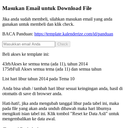
Masukan Email untuk Download File
Jika anda sudah membeli, silahkan masukan email yang anda
gunakan untuk membeli dan klik check.
BACA Panduan:
https://template.kalenderize.com/id/panduan
Check
Beli akses ke template ini:
43rb
Akses ke semua tema (ada 11), tahun
2014
175rb
Full Akses semua tema (ada 11) dan semua tahun
List hari libur tahun
2014
pada
Tema 10
Anda bisa ubah / tambah hari libur sesuai keingingan anda, hasil di
otomatis di save di browser anda.
Hati-hati!, jika anda mengubah tanggal libur pada tabel ini, maka
pada file yang akan anda unduh dibawah maka hari liburnya
mengikuti isian tabel ini. Klik tombol "Reset ke Data Asli" untuk
mengembalikan ke data awal.