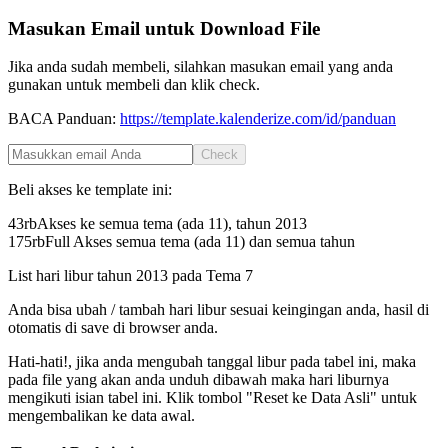
Masukan Email untuk Download File
Jika anda sudah membeli, silahkan masukan email yang anda
gunakan untuk membeli dan klik check.
BACA Panduan:
https://template.kalenderize.com/id/panduan
Check
Beli akses ke template ini:
43rb
Akses ke semua tema (ada 11), tahun
2013
175rb
Full Akses semua tema (ada 11) dan semua tahun
List hari libur tahun
2013
pada
Tema 7
Anda bisa ubah / tambah hari libur sesuai keingingan anda, hasil di
otomatis di save di browser anda.
Hati-hati!, jika anda mengubah tanggal libur pada tabel ini, maka
pada file yang akan anda unduh dibawah maka hari liburnya
mengikuti isian tabel ini. Klik tombol "Reset ke Data Asli" untuk
mengembalikan ke data awal.