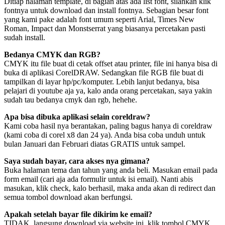
Ditiap halaman template, di bagian atas ada list font, silahkan klik
fontnya untuk download dan install fontnya. Sebagian besar font
yang kami pake adalah font umum seperti Arial, Times New
Roman, Impact dan Monstserrat yang biasanya percetakan pasti
sudah install.
Bedanya CMYK dan RGB?
CMYK itu file buat di cetak offset atau printer, file ini hanya bisa di
buka di aplikasi CorelDRAW. Sedangkan file RGB file buat di
tampilkan di layar hp/pc/komputer. Lebih lanjut bedanya, bisa
pelajari di youtube aja ya, kalo anda orang percetakan, saya yakin
sudah tau bedanya cmyk dan rgb, hehehe.
Apa bisa dibuka aplikasi selain coreldraw?
Kami coba hasil nya berantakan, paling bagus hanya di coreldraw
(kami coba di corel x8 dan 24 ya). Anda bisa coba unduh untuk
bulan Januari dan Februari diatas GRATIS untuk sampel.
Saya sudah bayar, cara akses nya gimana?
Buka halaman tema dan tahun yang anda beli. Masukan email pada
form email (cari aja ada formulir untuk isi email). Nanti abis
masukan, klik check, kalo berhasil, maka anda akan di redirect dan
semua tombol download akan berfungsi.
Apakah setelah bayar file dikirim ke email?
TIDAK, langsung download via website ini, klik tombol CMYK