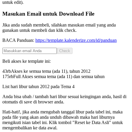
untuk edit).
Masukan Email untuk Download File
Jika anda sudah membeli, silahkan masukan email yang anda
gunakan untuk membeli dan klik check.
BACA Panduan:
https://template.kalenderize.com/id/panduan
Check
Beli akses ke template ini:
43rb
Akses ke semua tema (ada 11), tahun
2012
175rb
Full Akses semua tema (ada 11) dan semua tahun
List hari libur tahun
2012
pada
Tema 4
Anda bisa ubah / tambah hari libur sesuai keingingan anda, hasil di
otomatis di save di browser anda.
Hati-hati!, jika anda mengubah tanggal libur pada tabel ini, maka
pada file yang akan anda unduh dibawah maka hari liburnya
mengikuti isian tabel ini. Klik tombol "Reset ke Data Asli" untuk
mengembalikan ke data awal.