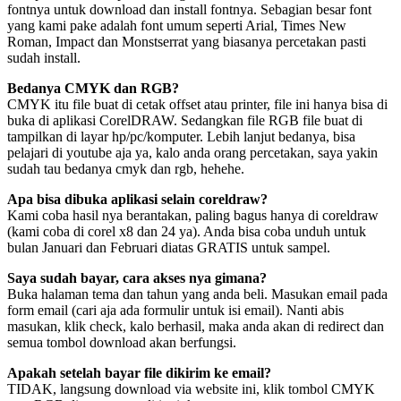
fontnya untuk download dan install fontnya. Sebagian besar font
yang kami pake adalah font umum seperti Arial, Times New
Roman, Impact dan Monstserrat yang biasanya percetakan pasti
sudah install.
Bedanya CMYK dan RGB?
CMYK itu file buat di cetak offset atau printer, file ini hanya bisa di
buka di aplikasi CorelDRAW. Sedangkan file RGB file buat di
tampilkan di layar hp/pc/komputer. Lebih lanjut bedanya, bisa
pelajari di youtube aja ya, kalo anda orang percetakan, saya yakin
sudah tau bedanya cmyk dan rgb, hehehe.
Apa bisa dibuka aplikasi selain coreldraw?
Kami coba hasil nya berantakan, paling bagus hanya di coreldraw
(kami coba di corel x8 dan 24 ya). Anda bisa coba unduh untuk
bulan Januari dan Februari diatas GRATIS untuk sampel.
Saya sudah bayar, cara akses nya gimana?
Buka halaman tema dan tahun yang anda beli. Masukan email pada
form email (cari aja ada formulir untuk isi email). Nanti abis
masukan, klik check, kalo berhasil, maka anda akan di redirect dan
semua tombol download akan berfungsi.
Apakah setelah bayar file dikirim ke email?
TIDAK, langsung download via website ini, klik tombol CMYK