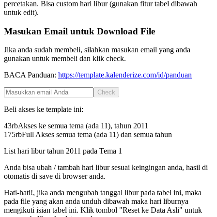
percetakan. Bisa custom hari libur (gunakan fitur tabel dibawah
untuk edit).
Masukan Email untuk Download File
Jika anda sudah membeli, silahkan masukan email yang anda
gunakan untuk membeli dan klik check.
BACA Panduan:
https://template.kalenderize.com/id/panduan
Check
Beli akses ke template ini:
43rb
Akses ke semua tema (ada 11), tahun
2011
175rb
Full Akses semua tema (ada 11) dan semua tahun
List hari libur tahun
2011
pada
Tema 1
Anda bisa ubah / tambah hari libur sesuai keingingan anda, hasil di
otomatis di save di browser anda.
Hati-hati!, jika anda mengubah tanggal libur pada tabel ini, maka
pada file yang akan anda unduh dibawah maka hari liburnya
mengikuti isian tabel ini. Klik tombol "Reset ke Data Asli" untuk