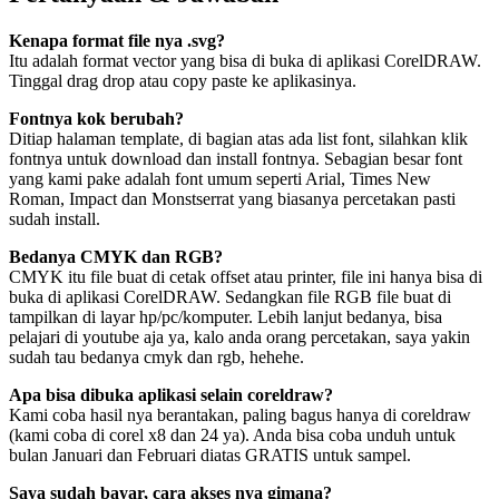
Kenapa format file nya .svg?
Itu adalah format vector yang bisa di buka di aplikasi CorelDRAW.
Tinggal drag drop atau copy paste ke aplikasinya.
Fontnya kok berubah?
Ditiap halaman template, di bagian atas ada list font, silahkan klik
fontnya untuk download dan install fontnya. Sebagian besar font
yang kami pake adalah font umum seperti Arial, Times New
Roman, Impact dan Monstserrat yang biasanya percetakan pasti
sudah install.
Bedanya CMYK dan RGB?
CMYK itu file buat di cetak offset atau printer, file ini hanya bisa di
buka di aplikasi CorelDRAW. Sedangkan file RGB file buat di
tampilkan di layar hp/pc/komputer. Lebih lanjut bedanya, bisa
pelajari di youtube aja ya, kalo anda orang percetakan, saya yakin
sudah tau bedanya cmyk dan rgb, hehehe.
Apa bisa dibuka aplikasi selain coreldraw?
Kami coba hasil nya berantakan, paling bagus hanya di coreldraw
(kami coba di corel x8 dan 24 ya). Anda bisa coba unduh untuk
bulan Januari dan Februari diatas GRATIS untuk sampel.
Saya sudah bayar, cara akses nya gimana?