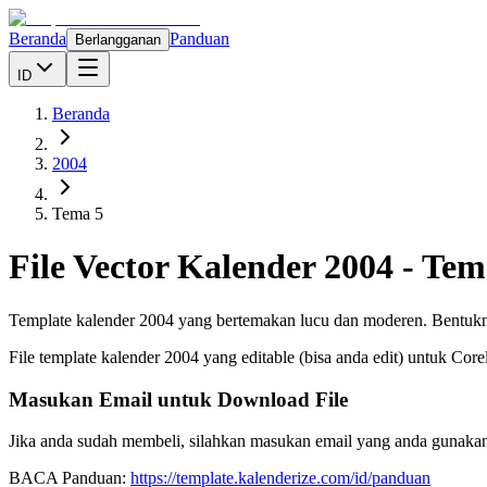
Beranda
Panduan
Berlangganan
ID
Beranda
2004
Tema 5
File Vector Kalender
2004
-
Tem
Template kalender 2004 yang bertemakan lucu dan moderen. Bentuknya
File template kalender
2004
yang editable (bisa anda edit) untuk Cor
Masukan Email untuk Download File
Jika anda sudah membeli, silahkan masukan email yang anda gunakan
BACA Panduan:
https://template.kalenderize.com/id/panduan