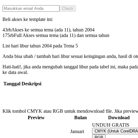
Check
Beli akses ke template ini:
43rb
Akses ke semua tema (ada 11), tahun
2004
175rb
Full Akses semua tema (ada 11) dan semua tahun
List hari libur tahun
2004
pada
Tema 5
Anda bisa ubah / tambah hari libur sesuai keingingan anda, hasil di o
Hati-hati!, jika anda mengubah tanggal libur pada tabel ini, maka pa
ke data awal.
Tanggal
Deskripsi
Klik tombol CMYK atau RGB untuk mendownload file. Jika preview
Preview
Bulan
Download
UNDUH GRATIS
Januari
CMYK (Untuk CorelDR
RGB