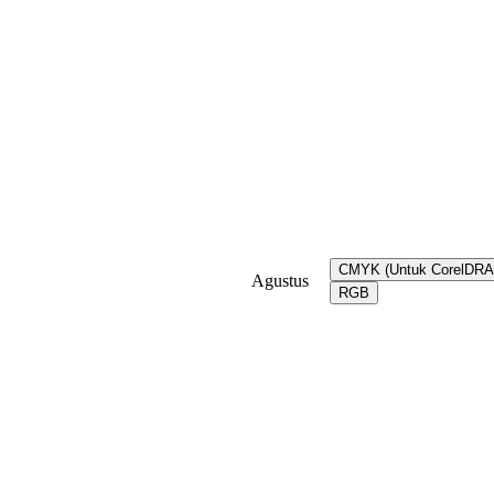
CMYK (Untuk CorelDR
Agustus
RGB