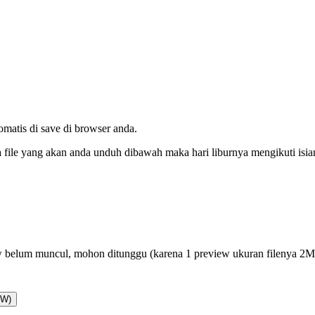
tomatis di save di browser anda.
da file yang akan anda unduh dibawah maka hari liburnya mengikuti isi
 belum muncul, mohon ditunggu (karena 1 preview ukuran filenya 2
AW)