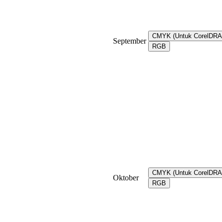
CMYK (Untuk CorelDR
September
RGB
CMYK (Untuk CorelDR
Oktober
RGB