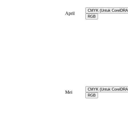
CMYK (Untuk CorelDR
April
RGB
CMYK (Untuk CorelDR
Mei
RGB