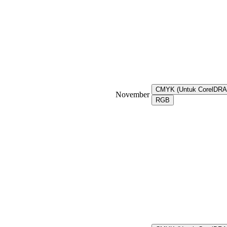
CMYK (Untuk CorelDR
November
RGB