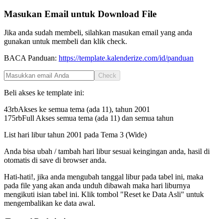
Masukan Email untuk Download File
Jika anda sudah membeli, silahkan masukan email yang anda
gunakan untuk membeli dan klik check.
BACA Panduan:
https://template.kalenderize.com/id/panduan
Check
Beli akses ke template ini:
43rb
Akses ke semua tema (ada 11), tahun
2001
175rb
Full Akses semua tema (ada 11) dan semua tahun
List hari libur tahun
2001
pada
Tema 3 (Wide)
Anda bisa ubah / tambah hari libur sesuai keingingan anda, hasil di
otomatis di save di browser anda.
Hati-hati!, jika anda mengubah tanggal libur pada tabel ini, maka
pada file yang akan anda unduh dibawah maka hari liburnya
mengikuti isian tabel ini. Klik tombol "Reset ke Data Asli" untuk
mengembalikan ke data awal.