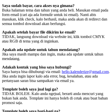
Saya sudah bayar, cara akses nya gimana?
Buka halaman tema dan tahun yang anda beli. Masukan email pada
form email (cari aja ada formulir untuk isi email). Nanti abis
masukan, klik check, kalo berhasil, maka anda akan di redirect dan
semua tombol download akan berfungsi.
Apakah setelah bayar file dikirim ke email?
TIDAK, langsung download via website ini, klik tombol CMYK
atau RGB di tema yang di inginkan.
Apakah ada update untuk tahun mendatang?
Jika saya masih mampu dan ingin, maka ada update untuk tahun
mendatang.
Adakah kontak yang bisa saya hubungi?
Saya hanya bisa dihubungi via email:
hello.kalenderize@gmail.com
.
Jika anda ingin lapor kalo ada error, bug, kesalahan, atau ada
pertanyaan saran bisa sampaikan via email ya.
Template boleh saya jual lagi ga?
TIDAK BOLEH. Kalo anda ngejual, berarti anda mencuri yang
bukan hak anda. Template ini hanya boleh di cetak atau buat bahan
promosi saja.
Template boleh saya bagi-bagi ga?