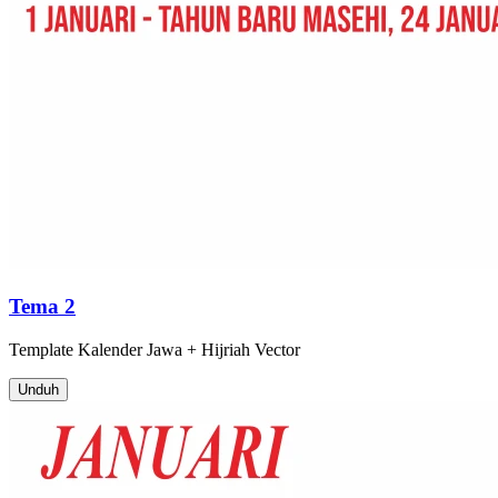
Tema 2
Template
Kalender Jawa + Hijriah
Vector
Unduh