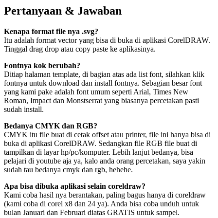
Pertanyaan & Jawaban
Kenapa format file nya .svg?
Itu adalah format vector yang bisa di buka di aplikasi CorelDRAW.
Tinggal drag drop atau copy paste ke aplikasinya.
Fontnya kok berubah?
Ditiap halaman template, di bagian atas ada list font, silahkan klik
fontnya untuk download dan install fontnya. Sebagian besar font
yang kami pake adalah font umum seperti Arial, Times New
Roman, Impact dan Monstserrat yang biasanya percetakan pasti
sudah install.
Bedanya CMYK dan RGB?
CMYK itu file buat di cetak offset atau printer, file ini hanya bisa di
buka di aplikasi CorelDRAW. Sedangkan file RGB file buat di
tampilkan di layar hp/pc/komputer. Lebih lanjut bedanya, bisa
pelajari di youtube aja ya, kalo anda orang percetakan, saya yakin
sudah tau bedanya cmyk dan rgb, hehehe.
Apa bisa dibuka aplikasi selain coreldraw?
Kami coba hasil nya berantakan, paling bagus hanya di coreldraw
(kami coba di corel x8 dan 24 ya). Anda bisa coba unduh untuk
bulan Januari dan Februari diatas GRATIS untuk sampel.