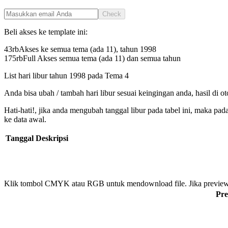
Check
Beli akses ke template ini:
43rb
Akses ke semua tema (ada 11), tahun
1998
175rb
Full Akses semua tema (ada 11) dan semua tahun
List hari libur tahun
1998
pada
Tema 4
Anda bisa ubah / tambah hari libur sesuai keingingan anda, hasil di o
Hati-hati!, jika anda mengubah tanggal libur pada tabel ini, maka pa
ke data awal.
Tanggal
Deskripsi
Klik tombol CMYK atau RGB untuk mendownload file. Jika preview
Pre