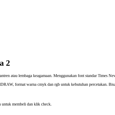
a 2
santren atau lembaga keagamaan. Menggunakan font standar Times N
elDRAW, format warna cmyk dan rgb untuk kebutuhan percetakan. Bisa c
 untuk membeli dan klik check.