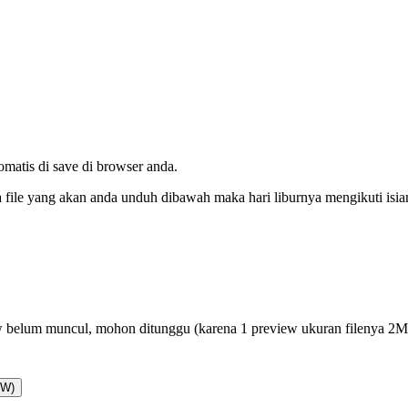
tomatis di save di browser anda.
da file yang akan anda unduh dibawah maka hari liburnya mengikuti isi
 belum muncul, mohon ditunggu (karena 1 preview ukuran filenya 2
AW)