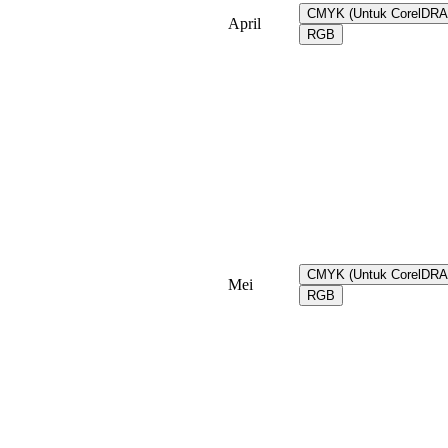
CMYK (Untuk CorelDR
April
RGB
CMYK (Untuk CorelDR
Mei
RGB