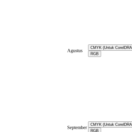
CMYK (Untuk CorelDR
Agustus
RGB
CMYK (Untuk CorelDR
September
RGB