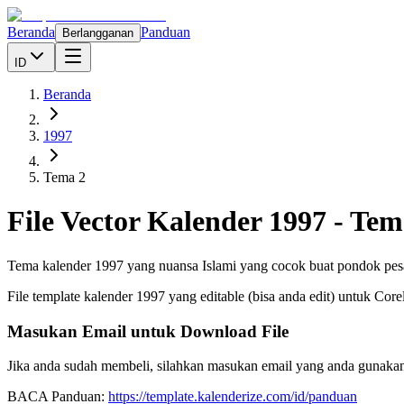
Beranda
Panduan
Berlangganan
ID
Beranda
1997
Tema 2
File Vector Kalender
1997
-
Tem
Tema kalender 1997 yang nuansa Islami yang cocok buat pondok pe
File template kalender
1997
yang editable (bisa anda edit) untuk Cor
Masukan Email untuk Download File
Jika anda sudah membeli, silahkan masukan email yang anda gunakan
BACA Panduan:
https://template.kalenderize.com/id/panduan