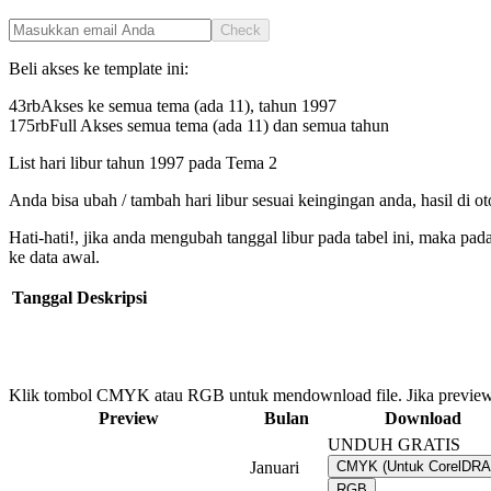
Check
Beli akses ke template ini:
43rb
Akses ke semua tema (ada 11), tahun
1997
175rb
Full Akses semua tema (ada 11) dan semua tahun
List hari libur tahun
1997
pada
Tema 2
Anda bisa ubah / tambah hari libur sesuai keingingan anda, hasil di o
Hati-hati!, jika anda mengubah tanggal libur pada tabel ini, maka pa
ke data awal.
Tanggal
Deskripsi
Klik tombol CMYK atau RGB untuk mendownload file. Jika preview
Preview
Bulan
Download
UNDUH GRATIS
Januari
CMYK (Untuk CorelDR
RGB