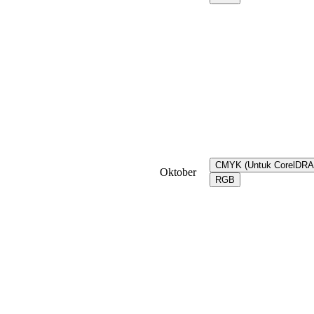
CMYK (Untuk CorelDR
Oktober
RGB