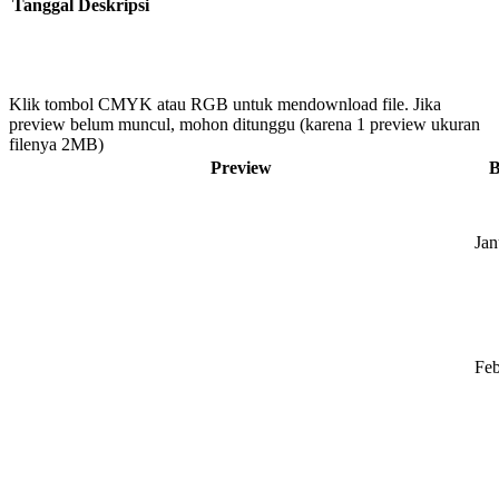
Tanggal
Deskripsi
Klik tombol CMYK atau RGB untuk mendownload file. Jika
preview belum muncul, mohon ditunggu (karena 1 preview ukuran
filenya 2MB)
Preview
B
Jan
Feb