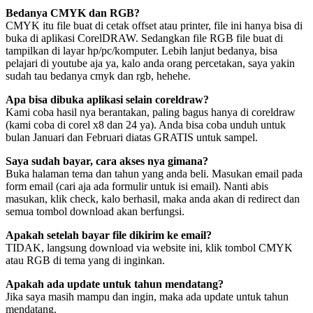
Bedanya CMYK dan RGB?
CMYK itu file buat di cetak offset atau printer, file ini hanya bisa di
buka di aplikasi CorelDRAW. Sedangkan file RGB file buat di
tampilkan di layar hp/pc/komputer. Lebih lanjut bedanya, bisa
pelajari di youtube aja ya, kalo anda orang percetakan, saya yakin
sudah tau bedanya cmyk dan rgb, hehehe.
Apa bisa dibuka aplikasi selain coreldraw?
Kami coba hasil nya berantakan, paling bagus hanya di coreldraw
(kami coba di corel x8 dan 24 ya). Anda bisa coba unduh untuk
bulan Januari dan Februari diatas GRATIS untuk sampel.
Saya sudah bayar, cara akses nya gimana?
Buka halaman tema dan tahun yang anda beli. Masukan email pada
form email (cari aja ada formulir untuk isi email). Nanti abis
masukan, klik check, kalo berhasil, maka anda akan di redirect dan
semua tombol download akan berfungsi.
Apakah setelah bayar file dikirim ke email?
TIDAK, langsung download via website ini, klik tombol CMYK
atau RGB di tema yang di inginkan.
Apakah ada update untuk tahun mendatang?
Jika saya masih mampu dan ingin, maka ada update untuk tahun
mendatang.