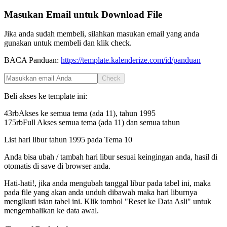
Masukan Email untuk Download File
Jika anda sudah membeli, silahkan masukan email yang anda
gunakan untuk membeli dan klik check.
BACA Panduan:
https://template.kalenderize.com/id/panduan
Check
Beli akses ke template ini:
43rb
Akses ke semua tema (ada 11), tahun
1995
175rb
Full Akses semua tema (ada 11) dan semua tahun
List hari libur tahun
1995
pada
Tema 10
Anda bisa ubah / tambah hari libur sesuai keingingan anda, hasil di
otomatis di save di browser anda.
Hati-hati!, jika anda mengubah tanggal libur pada tabel ini, maka
pada file yang akan anda unduh dibawah maka hari liburnya
mengikuti isian tabel ini. Klik tombol "Reset ke Data Asli" untuk
mengembalikan ke data awal.